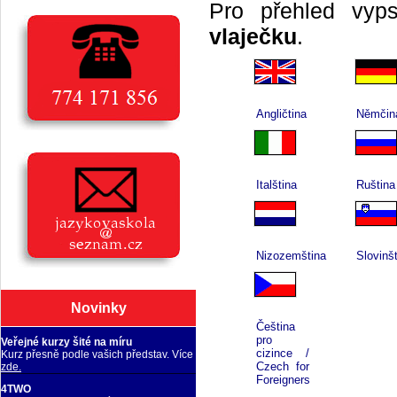
Pro přehled vy
vlaječku
.
Angličtina
Němčin
Italština
Ruština
Nizozemština
Slovinš
Novinky
Čeština
pro
Veřejné kurzy šité na míru
cizince /
Kurz přesně podle vašich představ. Více
Czech for
zde.
Foreigners
4TWO