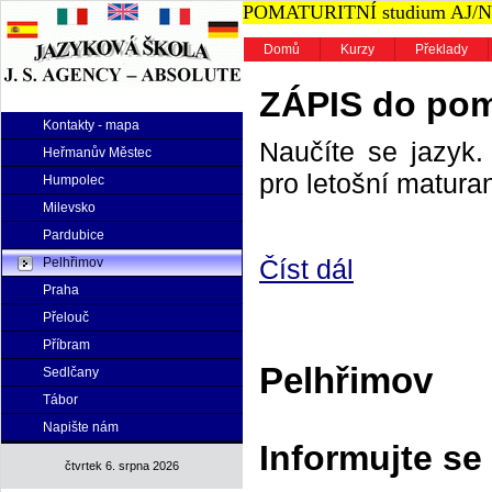
POMATURITNÍ studium AJ/NJ n
Domů
Kurzy
Překlady
ZÁPIS do poma
Kontakty - mapa
Naučíte se jazyk. 
Heřmanův Městec
pro letošní maturan
Humpolec
Milevsko
Pardubice
Číst dál
Pelhřimov
Praha
Přelouč
Příbram
Pelhřimov
Sedlčany
Tábor
Napište nám
Informujte se
čtvrtek 6. srpna 2026