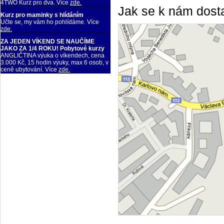
4TWO Kurz pro dva. Více
zde.
Jak se k nám dost
Kurz pro maminky s hlídáním
Učte se, my vám ho pohlídáme. Více
zde.
ZA JEDEN VÍKEND SE NAUČÍME
JAKO ZA 1/4 ROKU! Pobytové kurzy
ANGLIČTINA výuka o víkendech, cena
3.000 Kč, 15 hodin výuky, max 6 osob, v
ceně ubytování. Více
zde.