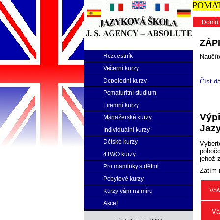
POMATU
Domů
ZÁPI
Rozcestník
Naučíte
Večerní kurzy
Dopolední kurzy
Číst dá
Pomaturitní studium
Firemní kurzy
Výpi
Manažerské kurzy
Jazy
Individuální kurzy
Dětské kurzy
Vybert
pobočce
4TWO kurzy
jehož 
Pro maminky s dětmi
Zatím 
Pobytové kurzy
Vaš
Kurzy vám na míru
Akce!
Vá