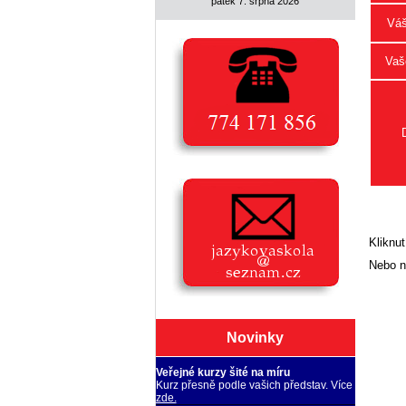
pátek 7. srpna 2026
Váš
Vaše
Kliknut
Nebo n
Novinky
Veřejné kurzy šité na míru
Kurz přesně podle vašich představ. Více
zde.