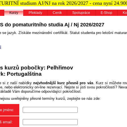
RITNÍ studium AJ/NJ na rok 2026/2027 - cena nyní 24.90
Kurzy
Překlady
Ceník
Spolupráce
E-Shop
Ko
S do pomaturitního studia Aj / Nj 2026/2027
 se jazyk. Získáte mezinárodní certifikát. Statut studenta pro letošní maturan
l
s kurzů pobočky: Pelhřimov
k: Portugalština
e si z naší nabídky
nejvhodnější kurz přesně pro vás
. Kurz si můžete ro
, nebo elektronicky on-line rezervací. Nejste si jisti svou pokročilostí? Neva
základě Vám doporučíme odpovídající pokročilost.
nejsou uveřejněny přesné termíny kurzů, zeptejte se nás zde:
e jméno:
š email: