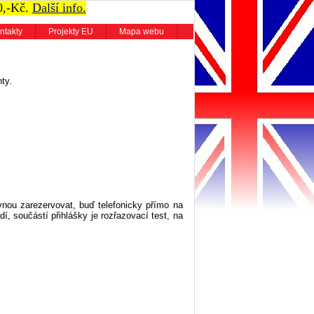
0,-Kč.
Další info.
ntakty
Projekty EU
Mapa webu
ty.
vnou zarezervovat, buď telefonicky přímo na
dí, součástí přihlášky je rozřazovací test, na