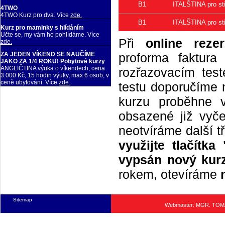
B1
ITALŠTINA pro stř
4TWO
4TWO Kurz pro dva. Více
zde.
B1
ITALŠTINA pro stř
Kurz pro maminky s hlídáním
Učte se, my vám ho pohlídáme. Více
Při
online rezer
zde.
proforma faktur
ZA JEDEN VÍKEND SE NAUČÍME
JAKO ZA 1/4 ROKU! Pobytové kurzy
ANGLIČTINA výuka o víkendech, cena
rozřazovacím tes
3.000 Kč, 15 hodin výuky, max 6 osob, v
ceně ubytování. Více
zde.
testu doporučíme n
kurzu proběhne 
obsazené již vyče
neotvíráme další t
využijte tlačítk
vypsán nový kurz
rokem, otevíráme
Sitemap
Webmaster: MGR. TO