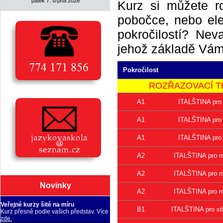
pátek 7. srpna 2026
Kurz si můžete r
pobočce, nebo elek
pokročilostí? Neva
jehož základě Vám 
Pokročilost
ROZŘAZOVACÍ TEST 
A1
ITALŠTINA pro 
A1
ITALŠTINA pro 
A1
ITALŠTINA pro 
A2
ITALŠTINA pro mí
A2
ITALŠTINA pro mí
Novinky
A2
ITALŠTINA pro mí
Veřejné kurzy šité na míru
B1
ITALŠTINA pro stř
Kurz přesně podle vašich představ. Více
zde.