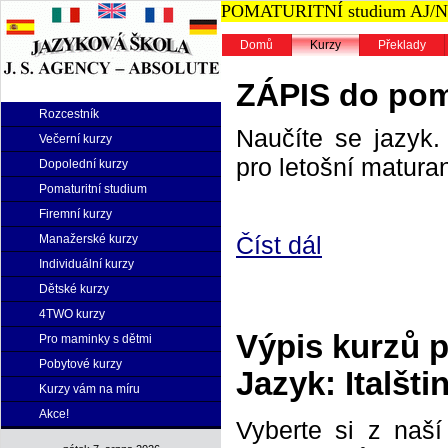
POMATURITNÍ studium AJ/NJ n
Domů
Kurzy
Překlady
ZÁPIS do poma
Rozcestník
Naučíte se jazyk. 
Večerní kurzy
pro letošní maturan
Dopolední kurzy
Pomaturitní studium
Firemní kurzy
Číst dál
Manažerské kurzy
Individuální kurzy
Dětské kurzy
4TWO kurzy
Výpis kurzů 
Pro maminky s dětmi
Pobytové kurzy
Jazyk: Italšti
Kurzy vám na míru
Akce!
Vyberte si z naš