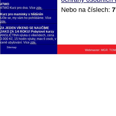
4TWO
Nebo na číslech:
7
4TWO Kurz pro dva. Více
zde.
Kurz pro maminky s hlídáním
Učte se, my vám ho pohlídáme. Více
zde.
ZA JEDEN VÍKEND SE NAUČÍME
JAKO ZA 1/4 ROKU! Pobytové kurzy
ANGLIČTINA výuka o víkendech, cena
3.000 Kč, 15 hodin výuky, max 6 osob, v
ceně ubytování. Více
zde.
Sitemap
Webmaster: MGR. TO