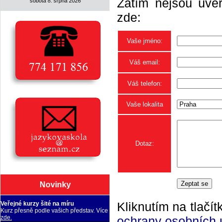
Zatím nejsou uveř
sobota 8. srpna 2026
zde:
Vaše jméno:
Váš email:
Váš telefon:
Vaše lokalita
Dotaz:
Novinky
Kliknutím na tlačít
Veřejné kurzy šité na míru
Kurz přesně podle vašich představ. Více
ochrany osobních 
zde.