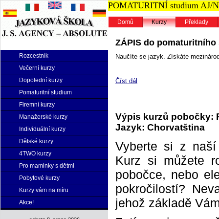
POMATURITNÍ studium AJ/NJ n
Domů
Kurzy
Překlady
ZÁPIS do pomaturitního s
Rozcestník
Naučíte se jazyk. Získáte mezinárodn
Večerní kurzy
Dopolední kurzy
Číst dál
Pomaturitní studium
Firemní kurzy
Výpis kurzů pobočky: 
Manažerské kurzy
Jazyk: Chorvatština
Individuální kurzy
Dětské kurzy
Vyberte si z naš
4TWO kurzy
Kurz si můžete r
Pro maminky s dětmi
pobočce, nebo elek
Pobytové kurzy
pokročilostí? Neva
Kurzy vám na míru
jehož základě Vám 
Akce!