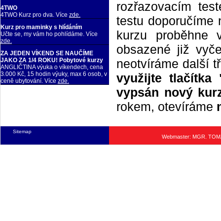
rozřazovacím tes
4TWO
4TWO Kurz pro dva. Více
zde.
testu doporučíme n
Kurz pro maminky s hlídáním
kurzu proběhne 
Učte se, my vám ho pohlídáme. Více
zde.
obsazené již vyče
ZA JEDEN VÍKEND SE NAUČÍME
neotvíráme další t
JAKO ZA 1/4 ROKU! Pobytové kurzy
ANGLIČTINA výuka o víkendech, cena
3.000 Kč, 15 hodin výuky, max 6 osob, v
využijte tlačítk
ceně ubytování. Více
zde.
vypsán nový kurz
rokem, otevíráme
Sitemap
Webmaster: MGR. TO