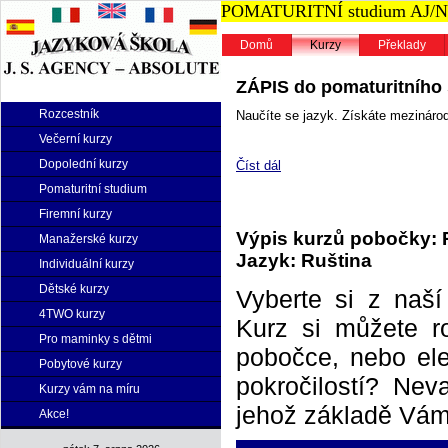
POMATURITNÍ studium AJ/NJ n
Domů
Kurzy
Překlady
ZÁPIS do pomaturitního s
Rozcestník
Naučíte se jazyk. Získáte mezinárodn
Večerní kurzy
Dopolední kurzy
Číst dál
Pomaturitní studium
Firemní kurzy
Výpis kurzů pobočky: 
Manažerské kurzy
Jazyk: Ruština
Individuální kurzy
Dětské kurzy
Vyberte si z naš
4TWO kurzy
Kurz si můžete r
Pro maminky s dětmi
pobočce, nebo elek
Pobytové kurzy
pokročilostí? Neva
Kurzy vám na míru
jehož základě Vám 
Akce!