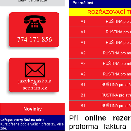
pátek 7. srpna 2026
Pokročilost
ROZŘAZOVACÍ TEST 
A1
RUŠTINA pro z
A1
RUŠTINA pro z
A1
RUŠTINA pro z
A2
RUŠTINA pro mír
A2
RUŠTINA pro mír
A2
RUŠTINA pro mír
B1
RUŠTINA pro stře
B1
RUŠTINA pro stře
B1
RUŠTINA pro stře
Novinky
Při
online rezer
Veřejné kurzy šité na míru
proforma faktur
Kurz přesně podle vašich představ. Více
zde.