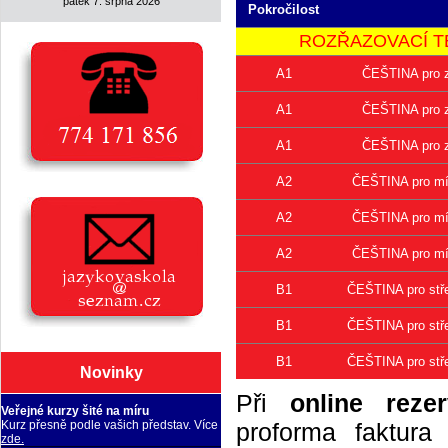
pátek 7. srpna 2026
Pokročilost
ROZŘAZOVACÍ TEST 
A1
ČEŠTINA pro z
A1
ČEŠTINA pro z
A1
ČEŠTINA pro z
A2
ČEŠTINA pro mír
A2
ČEŠTINA pro mír
A2
ČEŠTINA pro mír
B1
ČEŠTINA pro stře
B1
ČEŠTINA pro stře
B1
ČEŠTINA pro stře
Novinky
Při
online rezer
Veřejné kurzy šité na míru
proforma faktur
Kurz přesně podle vašich představ. Více
zde.