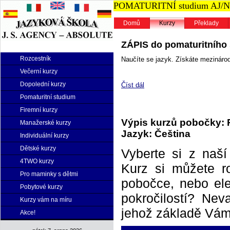
POMATURITNÍ studium AJ/NJ n
Domů
Kurzy
Překlady
ZÁPIS do pomaturitního s
Rozcestník
Naučíte se jazyk. Získáte mezinárodn
Večerní kurzy
Dopolední kurzy
Číst dál
Pomaturitní studium
Firemní kurzy
Výpis kurzů pobočky: 
Manažerské kurzy
Jazyk: Čeština
Individuální kurzy
Dětské kurzy
Vyberte si z naš
4TWO kurzy
Kurz si můžete r
Pro maminky s dětmi
pobočce, nebo elek
Pobytové kurzy
pokročilostí? Neva
Kurzy vám na míru
jehož základě Vám 
Akce!