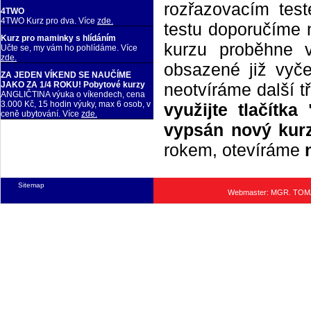
rozřazovacím tes
4TWO
4TWO Kurz pro dva. Více
zde.
testu doporučíme n
Kurz pro maminky s hlídáním
kurzu proběhne 
Učte se, my vám ho pohlídáme. Více
zde.
obsazené již vyče
ZA JEDEN VÍKEND SE NAUČÍME
neotvíráme další t
JAKO ZA 1/4 ROKU! Pobytové kurzy
ANGLIČTINA výuka o víkendech, cena
3.000 Kč, 15 hodin výuky, max 6 osob, v
využijte tlačítk
ceně ubytování. Více
zde.
vypsán nový kurz
rokem, otevíráme
Sitemap
Webmaster: MGR. TO