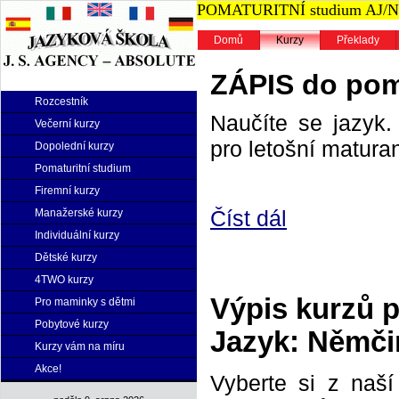
POMATURITNÍ studium AJ/NJ n
Domů
Kurzy
Překlady
ZÁPIS do poma
Rozcestník
Naučíte se jazyk. 
Večerní kurzy
pro letošní maturan
Dopolední kurzy
Pomaturitní studium
Firemní kurzy
Číst dál
Manažerské kurzy
Individuální kurzy
Dětské kurzy
4TWO kurzy
Výpis kurzů 
Pro maminky s dětmi
Pobytové kurzy
Jazyk: Němči
Kurzy vám na míru
Akce!
Vyberte si z naš