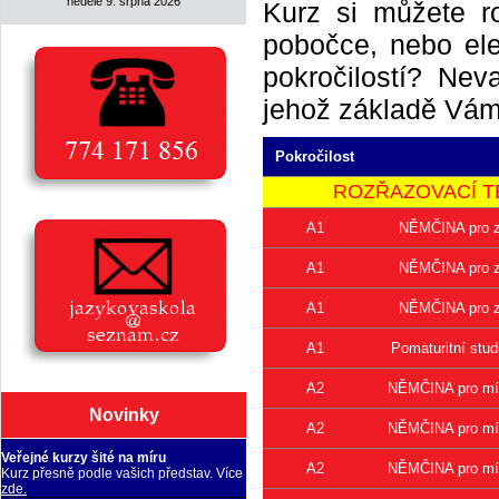
neděle 9. srpna 2026
Kurz si můžete r
pobočce, nebo elek
pokročilostí? Neva
jehož základě Vám 
Pokročilost
ROZŘAZOVACÍ TEST 
A1
NĚMČINA pro z
A1
NĚMČINA pro z
A1
NĚMČINA pro z
A1
Pomaturitní stu
A2
NĚMČINA pro mír
Novinky
A2
NĚMČINA pro mír
Veřejné kurzy šité na míru
A2
NĚMČINA pro mír
Kurz přesně podle vašich představ. Více
zde.