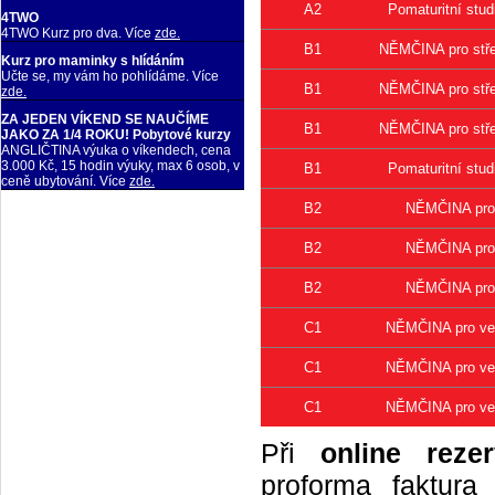
A2
Pomaturitní stu
4TWO
4TWO Kurz pro dva. Více
zde.
B1
NĚMČINA pro stře
Kurz pro maminky s hlídáním
Učte se, my vám ho pohlídáme. Více
B1
NĚMČINA pro stře
zde.
ZA JEDEN VÍKEND SE NAUČÍME
B1
NĚMČINA pro stře
JAKO ZA 1/4 ROKU! Pobytové kurzy
ANGLIČTINA výuka o víkendech, cena
3.000 Kč, 15 hodin výuky, max 6 osob, v
B1
Pomaturitní stu
ceně ubytování. Více
zde.
B2
NĚMČINA pro 
B2
NĚMČINA pro 
B2
NĚMČINA pro 
C1
NĚMČINA pro vel
C1
NĚMČINA pro vel
C1
NĚMČINA pro vel
Při
online rezer
proforma faktur