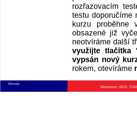
rozřazovacím tes
testu doporučíme n
kurzu proběhne 
obsazené již vyče
neotvíráme další t
využijte tlačítk
vypsán nový kurz
rokem, otevíráme
Sitemap
Webmaster: MGR. TO