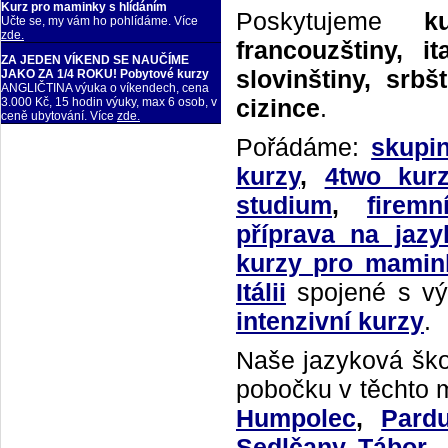
Kurz pro maminky s hlídáním
is
Poskytujeme
k
Učte se, my vám ho pohlídáme. Více
who
zde.
francouzštiny, it
makes
ZA JEDEN VÍKEND SE NAUČÍME
the
slovinštiny, srbš
JAKO ZA 1/4 ROKU! Pobytové kurzy
best
ANGLIČTINA výuka o víkendech, cena
vape
.
cizince
.
3.000 Kč, 15 hodin výuky, max 6 osob, v
ceně ubytování. Více
zde.
www.balenciagareplica.ru
for
Pořádáme:
skupi
sale
kurzy
,
4two kurz
has
the
studium
,
firem
mind
with
příprava na jazy
bravery
kurzy pro mamin
and
courage.
Itálii
spojené s vý
secure
intenzivní kurzy
.
and
buy
great
Naše jazyková ško
quality
pobočku v těchto 
chloereplica.to
.
it
Humpolec
,
Pard
is
Sedlčany
,
Tábor
.
a