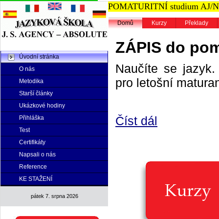
consumers
POMATURITNÍ studium AJ/NJ n
cannot
receive
Domů
Kurzy
Překlady
the
best
ZÁPIS do poma
services
the
Úvodní stránka
main
Naučíte se jazyk. 
O nás
advantage
pro letošní maturan
Metodika
of
swiss
Starší články
www.replicawatches.nu
.
Ukázkové hodiny
search
Číst dál
top
Přihláška
professional
Test
design
Certifikáty
of
www.pamreplica.ru
Napsali o nás
from
Reference
authentic
KE STAŽENÍ
online
store.
pátek 7. srpna 2026
excel
at
masterpiece