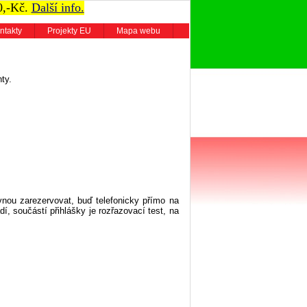
0,-Kč.
Další info.
ntakty
Projekty EU
Mapa webu
ty.
vnou zarezervovat, buď telefonicky přímo na
dí, součástí přihlášky je rozřazovací test, na