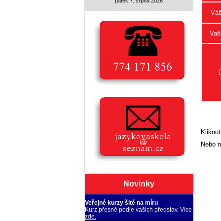
pátek 7. srpna 2026
Váš
Vaše
Kliknut
Nebo n
Novinky
Veřejné kurzy šité na míru
Kurz přesně podle vašich představ. Více
zde.