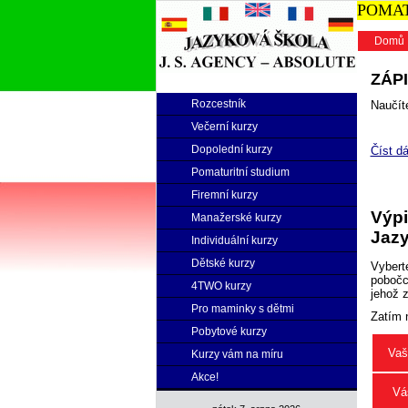
POMATU
Domů
ZÁPI
Rozcestník
Naučíte
Večerní kurzy
Dopolední kurzy
Číst dá
Pomaturitní studium
Firemní kurzy
Výpi
Manažerské kurzy
Jazy
Individuální kurzy
Dětské kurzy
Vybert
pobočce
4TWO kurzy
jehož 
Pro maminky s dětmi
Zatím 
Pobytové kurzy
Vaš
Kurzy vám na míru
Akce!
Vá