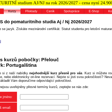
RITNÍ studium AJ/NJ na rok 2026/2027 - cena nyní 24.90
Kurzy
Překlady
Ceník
Spolupráce
E-Shop
Ko
S do pomaturitního studia Aj / Nj 2026/2027
 se jazyk. Získáte mezinárodní certifikát. Statut studenta pro letošní maturan
l
s kurzů pobočky: Přelouč
k: Portugalština
e si z naší nabídky
nejvhodnější kurz přesně pro vás
. Kurz si můžete ro
, nebo elektronicky on-line rezervací. Nejste si jisti svou pokročilostí? Neva
základě Vám doporučíme odpovídající pokročilost.
nejsou uveřejněny přesné termíny kurzů, zeptejte se nás zde:
e jméno:
š email: