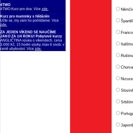
4TWO
4TWO Kurz pro dva. Více
zde.
Němči
Kurz pro maminky s hlídáním
Učte se, my vám ho pohlídáme. Více
Španěl
zde.
ZA JEDEN VÍKEND SE NAUČÍME
Franco
JAKO ZA 1/4 ROKU! Pobytové kurzy
ANGLIČTINA výuka o víkendech, cena
Italštin
3.000 Kč, 15 hodin výuky, max 6 osob, v
ceně ubytování. Více
zde.
Ruštin
Chorva
Nizoze
Slovinš
Srbšti
Portuga
Japonš