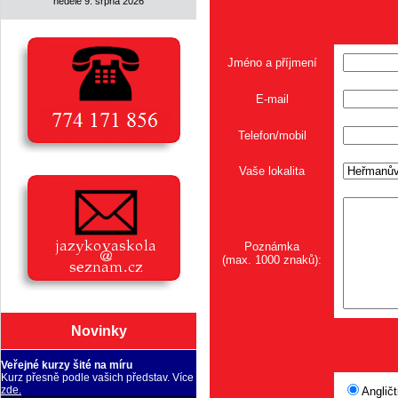
neděle 9. srpna 2026
Jméno a příjmení
E-mail
Telefon/mobil
Vaše lokalita
Poznámka
(max. 1000 znaků):
Novinky
Veřejné kurzy šité na míru
Kurz přesně podle vašich představ. Více
zde.
Angličt