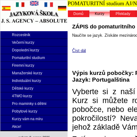
POMATURITNÍ studium AJ/NJ n
Domů
Kurzy
Překlady
ZÁPIS do pomaturitního s
Rozcestník
Naučíte se jazyk. Získáte mezinárodn
Večerní kurzy
Dopolední kurzy
Číst dál
Pomaturitní studium
Firemní kurzy
Výpis kurzů pobočky: 
Manažerské kurzy
Jazyk: Portugalština
Individuální kurzy
Dětské kurzy
Vyberte si z naš
4TWO kurzy
Kurz si můžete r
Pro maminky s dětmi
pobočce, nebo elek
Pobytové kurzy
pokročilostí? Neva
Kurzy vám na míru
jehož základě Vám 
Akce!