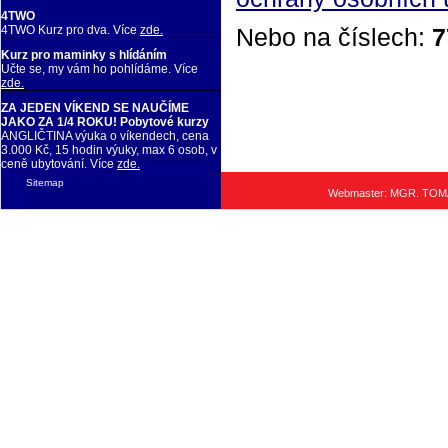
4TWO
Nebo na číslech:
7
4TWO Kurz pro dva. Více
zde.
Kurz pro maminky s hlídáním
Učte se, my vám ho pohlídáme. Více
zde.
ZA JEDEN VÍKEND SE NAUČÍME
JAKO ZA 1/4 ROKU! Pobytové kurzy
ANGLIČTINA výuka o víkendech, cena
3.000 Kč, 15 hodin výuky, max 6 osob, v
ceně ubytování. Více
zde.
Sitemap
Webmaster: MGR. TO