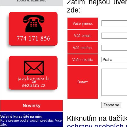
Zatím nejsou uveř
sobota 8. srpna 2026
zde:
Vaše jméno:
Váš email:
Váš telefon:
Vaše lokalita
Dotaz:
Novinky
Kliknutím na tlačít
Veřejné kurzy šité na míru
Kurz přesně podle vašich představ. Více
ochrany osobních 
zde.