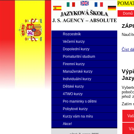
POMATU
Domů
ZÁPI
Rozcestník
Naučíte
Večerní kurzy
Dopolední kurzy
Číst dá
Pomaturitní studium
Firemní kurzy
Výpi
Manažerské kurzy
Jazy
Individuální kurzy
Dětské kurzy
Vybert
pobočce
4TWO kurzy
jehož 
Pro maminky s dětmi
Zatím 
Pobytové kurzy
Vaš
Kurzy vám na míru
Akce!
Vá