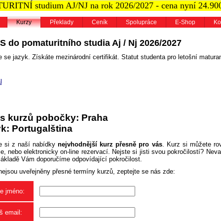
RITNÍ studium AJ/NJ na rok 2026/2027 - cena nyní 24.90
Kurzy
Překlady
Ceník
Spolupráce
E-Shop
Ko
S do pomaturitního studia Aj / Nj 2026/2027
 se jazyk. Získáte mezinárodní certifikát. Statut studenta pro letošní maturan
l
s kurzů pobočky: Praha
k: Portugalština
e si z naší nabídky
nejvhodnější kurz přesně pro vás
. Kurz si můžete ro
, nebo elektronicky on-line rezervací. Nejste si jisti svou pokročilostí? Neva
základě Vám doporučíme odpovídající pokročilost.
nejsou uveřejněny přesné termíny kurzů, zeptejte se nás zde:
e jméno:
š email: