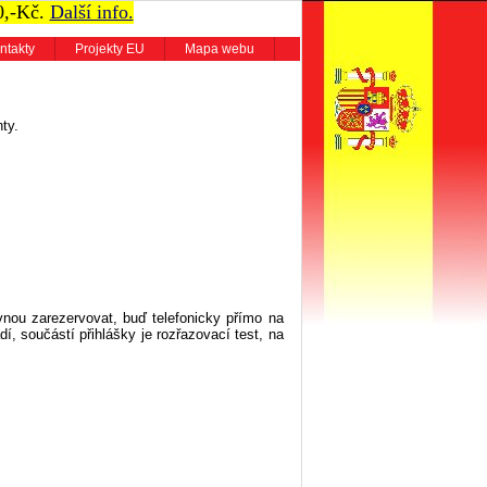
0,-Kč.
Další info.
ntakty
Projekty EU
Mapa webu
ty.
vnou zarezervovat, buď telefonicky přímo na
dí, součástí přihlášky je rozřazovací test, na