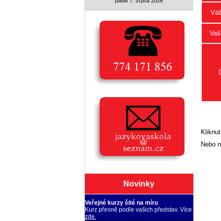
pátek 7. srpna 2026
Váš
Vaše
Kliknut
Nebo n
Novinky
Veřejné kurzy šité na míru
Kurz přesně podle vašich představ. Více
zde.