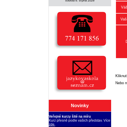
sobota 8. srpna 2026
Váš
Vaše
Kliknut
Nebo n
Novinky
Veřejné kurzy šité na míru
Kurz přesně podle vašich představ. Více
zde.