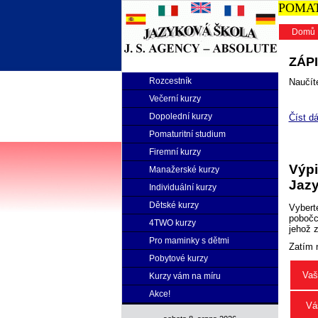
POMATU
Domů
ZÁPI
Rozcestník
Naučíte
Večerní kurzy
Dopolední kurzy
Číst dá
Pomaturitní studium
Firemní kurzy
Výpi
Manažerské kurzy
Jazy
Individuální kurzy
Dětské kurzy
Vybert
pobočce
4TWO kurzy
jehož 
Pro maminky s dětmi
Zatím 
Pobytové kurzy
Vaš
Kurzy vám na míru
Akce!
Vá