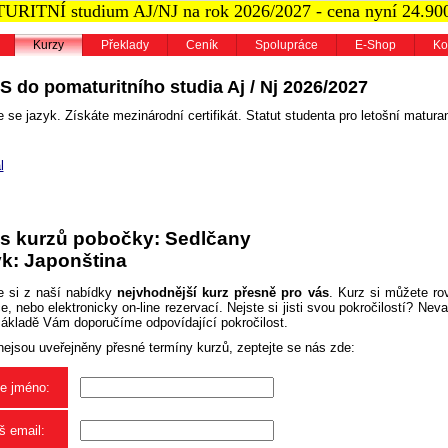
RITNÍ studium AJ/NJ na rok 2026/2027 - cena nyní 24.90
Kurzy
Překlady
Ceník
Spolupráce
E-Shop
Ko
S do pomaturitního studia Aj / Nj 2026/2027
 se jazyk. Získáte mezinárodní certifikát. Statut studenta pro letošní maturan
l
s kurzů pobočky: Sedlčany
k: Japonština
e si z naší nabídky
nejvhodnější kurz přesně pro vás
. Kurz si můžete ro
, nebo elektronicky on-line rezervací. Nejste si jisti svou pokročilostí? Neva
základě Vám doporučíme odpovídající pokročilost.
nejsou uveřejněny přesné termíny kurzů, zeptejte se nás zde:
e jméno:
š email: