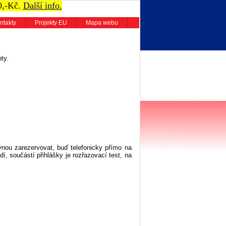
0,-Kč.
Další info.
ntakty
Projekty EU
Mapa webu
ty.
vnou zarezervovat, buď telefonicky přímo na
dí, součástí přihlášky je rozřazovací test, na