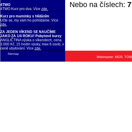
Nebo na číslech:
7
4TWO
4TWO Kurz pro dva. Více
zde.
Kurz pro maminky s hlídáním
Učte se, my vám ho pohlídáme. Více
zde.
ZA JEDEN VÍKEND SE NAUČÍME
JAKO ZA 1/4 ROKU! Pobytové kurzy
ANGLIČTINA výuka o víkendech, cena
3.000 Kč, 15 hodin výuky, max 6 osob, v
ceně ubytování. Více
zde.
Sitemap
Webmaster: MGR. TO