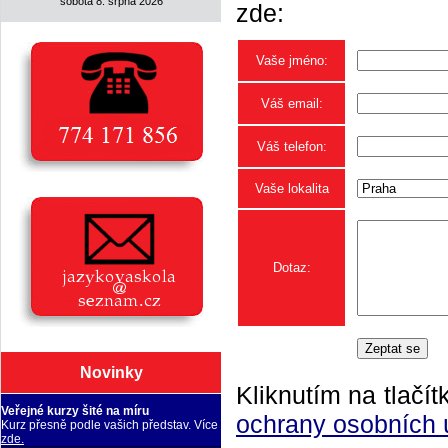
sobota 8. srpna 2026
zde:
Vaše jméno:
Váš email:
Váš telefon:
Vaše lokalita
Dotaz:
Novinky
Kliknutím na tlačít
Veřejné kurzy šité na míru
ochrany osobních 
Kurz přesně podle vašich představ. Více
zde.