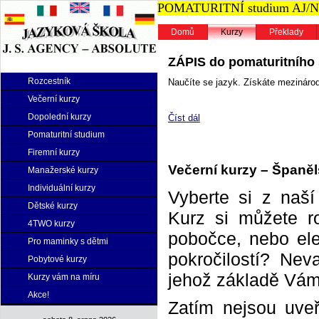
POMATURITNÍ studium AJ/NJ n
Domů
Kurzy
Překlady
ZÁPIS do pomaturitního s
Rozcestník
Naučíte se jazyk. Získáte mezinárodn
Večerní kurzy
Dopolední kurzy
Číst dál
Pomaturitní studium
Firemní kurzy
Večerní kurzy – Španělš
Manažerské kurzy
Individuální kurzy
Vyberte si z naš
Dětské kurzy
Kurz si můžete r
4TWO kurzy
pobočce, nebo elek
Pro maminky s dětmi
pokročilostí? Neva
Pobytové kurzy
jehož základě Vám 
Kurzy vám na míru
Akce!
Zatím nejsou uveř