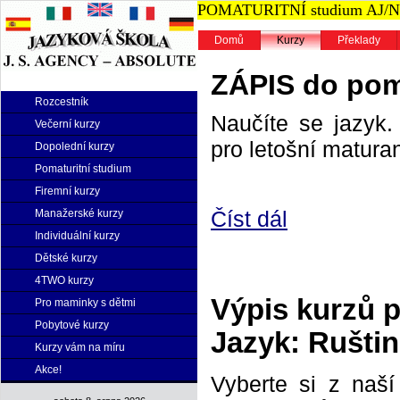
POMATURITNÍ studium AJ/NJ n
Domů
Kurzy
Překlady
ZÁPIS do poma
Rozcestník
Naučíte se jazyk. 
Večerní kurzy
pro letošní maturan
Dopolední kurzy
Pomaturitní studium
Firemní kurzy
Číst dál
Manažerské kurzy
Individuální kurzy
Dětské kurzy
4TWO kurzy
Výpis kurzů 
Pro maminky s dětmi
Pobytové kurzy
Jazyk: Rušti
Kurzy vám na míru
Akce!
Vyberte si z naš