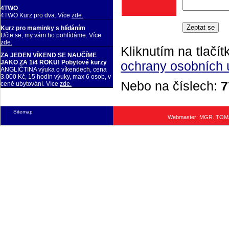
4TWO
4TWO Kurz pro dva. Více
zde.
Kurz pro maminky s hlídáním
Učte se, my vám ho pohlídáme. Více
zde.
Kliknutím na tlačít
ZA JEDEN VÍKEND SE NAUČÍME
ochrany osobních 
JAKO ZA 1/4 ROKU! Pobytové kurzy
ANGLIČTINA výuka o víkendech, cena
3.000 Kč, 15 hodin výuky, max 6 osob, v
Nebo na číslech:
7
ceně ubytování. Více
zde.
Sitemap
Webmaster: MGR. TO