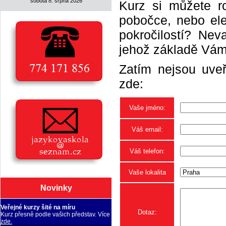
sobota 8. srpna 2026
Kurz si můžete r
pobočce, nebo elek
pokročilostí? Neva
jehož základě Vám 
Zatím nejsou uveř
zde:
Vaše jméno:
Váš email:
Váš telefon:
Vaše lokalita
Novinky
Veřejné kurzy šité na míru
Dotaz:
Kurz přesně podle vašich představ. Více
zde.