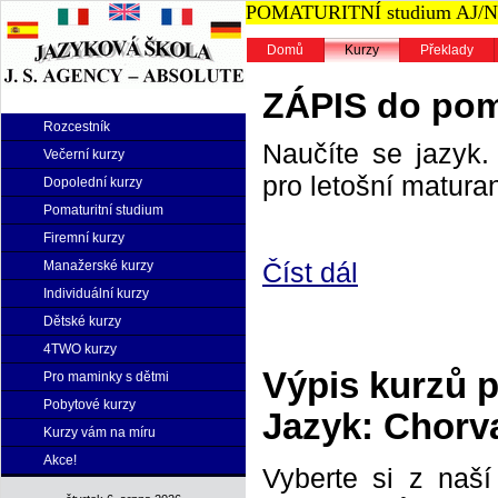
POMATURITNÍ studium AJ/NJ n
Domů
Kurzy
Překlady
ZÁPIS do poma
Rozcestník
Naučíte se jazyk. 
Večerní kurzy
pro letošní maturan
Dopolední kurzy
Pomaturitní studium
Firemní kurzy
Číst dál
Manažerské kurzy
Individuální kurzy
Dětské kurzy
4TWO kurzy
Výpis kurzů 
Pro maminky s dětmi
Pobytové kurzy
Jazyk: Chorva
Kurzy vám na míru
Akce!
Vyberte si z naš