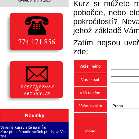
čtvrtek 6. srpna 2026
Kurz si můžete r
pobočce, nebo elek
pokročilostí? Neva
jehož základě Vám 
Zatím nejsou uveř
zde:
Vaše jméno:
Váš email:
Váš telefon:
Vaše lokalita
Novinky
Veřejné kurzy šité na míru
Dotaz:
Kurz přesně podle vašich představ. Více
zde.