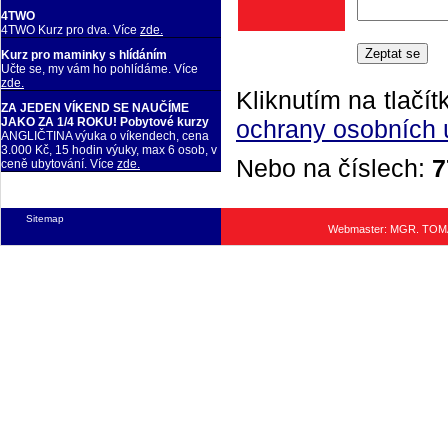
4TWO
4TWO Kurz pro dva. Více
zde.
Kurz pro maminky s hlídáním
Učte se, my vám ho pohlídáme. Více
zde.
Kliknutím na tlačít
ZA JEDEN VÍKEND SE NAUČÍME
ochrany osobních 
JAKO ZA 1/4 ROKU! Pobytové kurzy
ANGLIČTINA výuka o víkendech, cena
3.000 Kč, 15 hodin výuky, max 6 osob, v
Nebo na číslech:
7
ceně ubytování. Více
zde.
Sitemap
Webmaster: MGR. TO