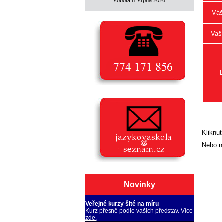
sobota 8. srpna 2026
Váš
Vaše
Kliknut
Nebo n
Novinky
Veřejné kurzy šité na míru
Kurz přesně podle vašich představ. Více
zde.