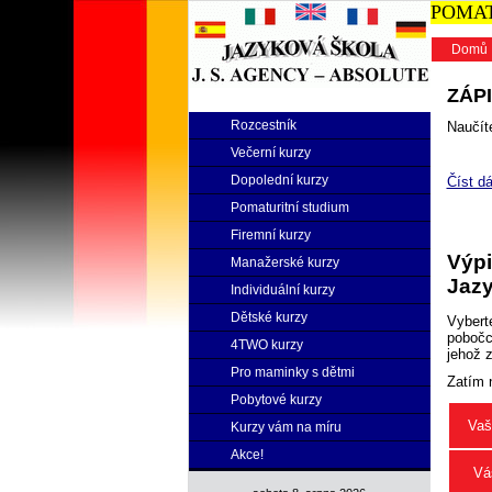
POMATU
Domů
ZÁPI
Rozcestník
Naučíte
Večerní kurzy
Dopolední kurzy
Číst dá
Pomaturitní studium
Firemní kurzy
Výpi
Manažerské kurzy
Jazy
Individuální kurzy
Dětské kurzy
Vybert
pobočce
4TWO kurzy
jehož 
Pro maminky s dětmi
Zatím 
Pobytové kurzy
Vaš
Kurzy vám na míru
Akce!
Vá