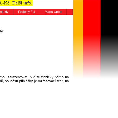
0,-Kč.
Další info.
ntakty
Projekty EU
Mapa webu
ty.
vnou zarezervovat, buď telefonicky přímo na
dí, součástí přihlášky je rozřazovací test, na