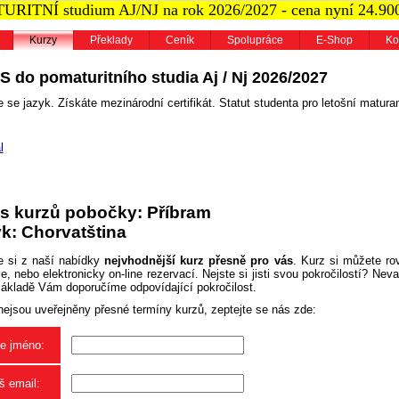
RITNÍ studium AJ/NJ na rok 2026/2027 - cena nyní 24.90
Kurzy
Překlady
Ceník
Spolupráce
E-Shop
Ko
S do pomaturitního studia Aj / Nj 2026/2027
 se jazyk. Získáte mezinárodní certifikát. Statut studenta pro letošní maturan
l
s kurzů pobočky: Příbram
k: Chorvatština
e si z naší nabídky
nejvhodnější kurz přesně pro vás
. Kurz si můžete ro
, nebo elektronicky on-line rezervací. Nejste si jisti svou pokročilostí? Neva
základě Vám doporučíme odpovídající pokročilost.
nejsou uveřejněny přesné termíny kurzů, zeptejte se nás zde:
e jméno:
š email: