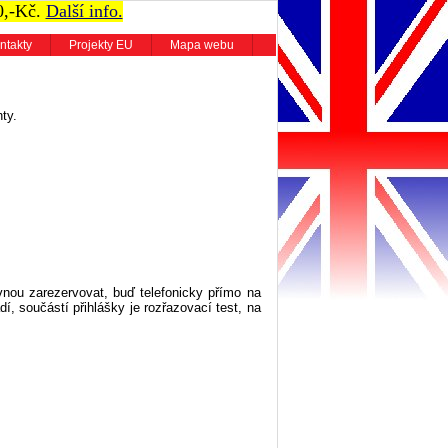
0,-Kč.
Další info.
ntakty
Projekty EU
Mapa webu
ty.
vnou zarezervovat, buď telefonicky přímo na
dí, součástí přihlášky je rozřazovací test, na