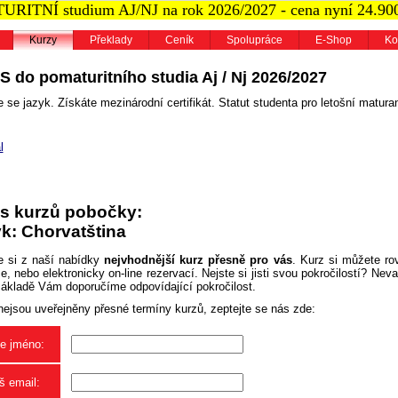
RITNÍ studium AJ/NJ na rok 2026/2027 - cena nyní 24.90
Kurzy
Překlady
Ceník
Spolupráce
E-Shop
Ko
S do pomaturitního studia Aj / Nj 2026/2027
 se jazyk. Získáte mezinárodní certifikát. Statut studenta pro letošní maturan
l
s kurzů pobočky:
k: Chorvatština
e si z naší nabídky
nejvhodnější kurz přesně pro vás
. Kurz si můžete ro
, nebo elektronicky on-line rezervací. Nejste si jisti svou pokročilostí? Neva
základě Vám doporučíme odpovídající pokročilost.
nejsou uveřejněny přesné termíny kurzů, zeptejte se nás zde:
e jméno:
š email: