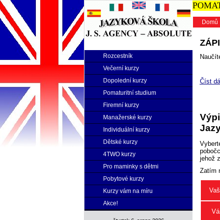
POMATU
Domů
ZÁPI
Rozcestník
Naučíte
Večerní kurzy
Dopolední kurzy
Číst dá
Pomaturitní studium
Firemní kurzy
Výpi
Manažerské kurzy
Jazy
Individuální kurzy
Dětské kurzy
Vybert
pobočce
4TWO kurzy
jehož 
Pro maminky s dětmi
Zatím 
Pobytové kurzy
Vaš
Kurzy vám na míru
Akce!
Vá