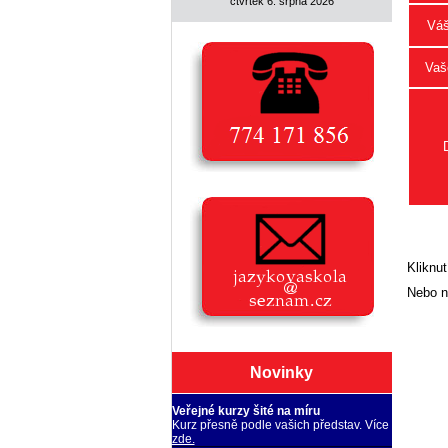
čtvrtek 6. srpna 2026
Váš
Vaše
Kliknut
Nebo n
Novinky
Veřejné kurzy šité na míru
Kurz přesně podle vašich představ. Více
zde.