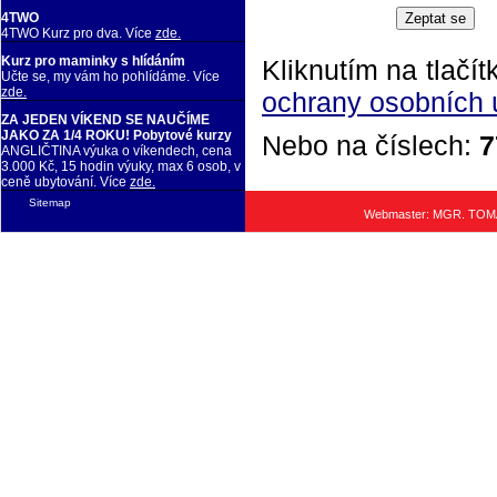
4TWO
4TWO Kurz pro dva. Více
zde.
Kurz pro maminky s hlídáním
Kliknutím na tlačít
Učte se, my vám ho pohlídáme. Více
zde.
ochrany osobních 
ZA JEDEN VÍKEND SE NAUČÍME
JAKO ZA 1/4 ROKU! Pobytové kurzy
Nebo na číslech:
7
ANGLIČTINA výuka o víkendech, cena
3.000 Kč, 15 hodin výuky, max 6 osob, v
ceně ubytování. Více
zde.
Sitemap
Webmaster: MGR. TO