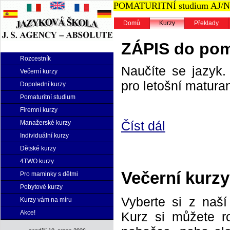
POMATURITNÍ studium AJ/NJ n
Domů
Kurzy
Překlady
ZÁPIS do poma
Rozcestník
Naučíte se jazyk. 
Večerní kurzy
pro letošní maturan
Dopolední kurzy
Pomaturitní studium
Firemní kurzy
Číst dál
Manažerské kurzy
Individuální kurzy
Dětské kurzy
4TWO kurzy
Večerní kurzy
Pro maminky s dětmi
Pobytové kurzy
Vyberte si z naš
Kurzy vám na míru
Akce!
Kurz si můžete r