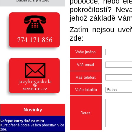
pobočce, nebo elek
pondělí 10. srpna 2026
pokročilostí? Neva
jehož základě Vám 
Zatím nejsou uveř
zde:
Vaše jméno:
Váš email:
Váš telefon:
Vaše lokalita
Novinky
Dotaz:
Veřejné kurzy šité na míru
Kurz přesně podle vašich představ. Více
zde.