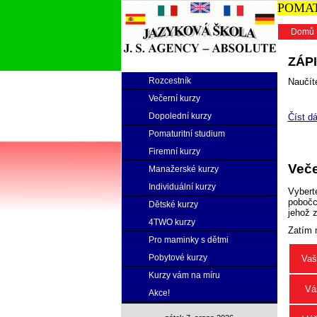
POMATU
Domů
ZÁPI
Rozcestník
Naučíte
Večerní kurzy
Dopolední kurzy
Číst dá
Pomaturitní studium
Firemní kurzy
Veče
Manažerské kurzy
Individuální kurzy
Vybert
pobočce
Dětské kurzy
jehož 
4TWO kurzy
Zatím 
Pro maminky s dětmi
Pobytové kurzy
Vaš
Kurzy vám na míru
Vá
Akce!