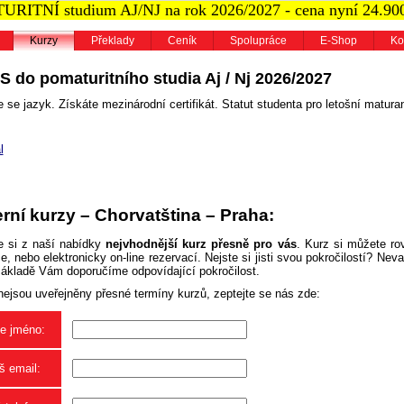
RITNÍ studium AJ/NJ na rok 2026/2027 - cena nyní 24.90
Kurzy
Překlady
Ceník
Spolupráce
E-Shop
Ko
S do pomaturitního studia Aj / Nj 2026/2027
 se jazyk. Získáte mezinárodní certifikát. Statut studenta pro letošní maturan
l
rní kurzy – Chorvatština – Praha:
e si z naší nabídky
nejvhodnější kurz přesně pro vás
. Kurz si můžete ro
, nebo elektronicky on-line rezervací. Nejste si jisti svou pokročilostí? Neva
základě Vám doporučíme odpovídající pokročilost.
nejsou uveřejněny přesné termíny kurzů, zeptejte se nás zde:
e jméno:
š email: