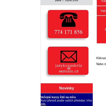
pátek 7. srpna 2026
Váš
Vaše
Kliknut
Nebo n
Novinky
Veřejné kurzy šité na míru
Kurz přesně podle vašich představ. Více
zde.