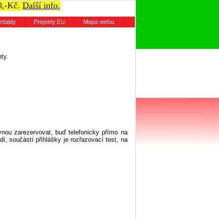
0,-Kč.
Další info.
ntakty
Projekty EU
Mapa webu
ty.
vnou zarezervovat, buď telefonicky přímo na
dí, součástí přihlášky je rozřazovací test, na