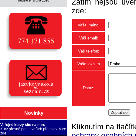
Zatím nejsou uveř
neděle 9. srpna 2026
zde:
Vaše jméno:
Váš email:
Váš telefon:
Vaše lokalita
Dotaz:
Novinky
Kliknutím na tlačít
Veřejné kurzy šité na míru
Kurz přesně podle vašich představ. Více
ochrany osobních 
zde.