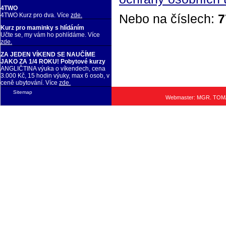
4TWO
Nebo na číslech:
7
4TWO Kurz pro dva. Více
zde.
Kurz pro maminky s hlídáním
Učte se, my vám ho pohlídáme. Více
zde.
ZA JEDEN VÍKEND SE NAUČÍME
JAKO ZA 1/4 ROKU! Pobytové kurzy
ANGLIČTINA výuka o víkendech, cena
3.000 Kč, 15 hodin výuky, max 6 osob, v
ceně ubytování. Více
zde.
Sitemap
Webmaster: MGR. TO