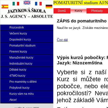
POMATURITNÍ studium AJ/NJ n
Domů
Kurzy
Překlady
ZÁPIS do pomaturitního s
Rozcestník
Naučíte se jazyk. Získáte mezinárodn
Večerní kurzy
Dopolední kurzy
Číst dál
Pomaturitní studium
Firemní kurzy
Výpis kurzů pobočky: 
Manažerské kurzy
Jazyk: Nizozemština
Individuální kurzy
Dětské kurzy
Vyberte si z naš
4TWO kurzy
Kurz si můžete r
Pro maminky s dětmi
pobočce, nebo elek
Pobytové kurzy
pokročilostí? Neva
Kurzy vám na míru
jehož základě Vám 
Akce!