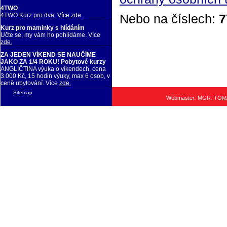
4TWO
Nebo na číslech:
7
4TWO Kurz pro dva. Více
zde.
Kurz pro maminky s hlídáním
Učte se, my vám ho pohlídáme. Více
zde.
ZA JEDEN VÍKEND SE NAUČÍME
JAKO ZA 1/4 ROKU! Pobytové kurzy
ANGLIČTINA výuka o víkendech, cena
3.000 Kč, 15 hodin výuky, max 6 osob, v
ceně ubytování. Více
zde.
Sitemap
Webmaster: MGR. TO