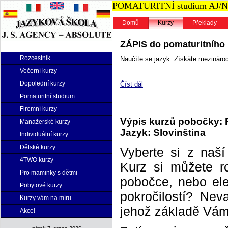
POMATURITNÍ studium AJ/NJ n
Domů
Kurzy
Překlady
ZÁPIS do pomaturitního s
Rozcestník
Naučíte se jazyk. Získáte mezinárodn
Večerní kurzy
Dopolední kurzy
Číst dál
Pomaturitní studium
Firemní kurzy
Výpis kurzů pobočky: 
Manažerské kurzy
Jazyk: Slovinština
Individuální kurzy
Dětské kurzy
Vyberte si z naš
4TWO kurzy
Kurz si můžete r
Pro maminky s dětmi
pobočce, nebo elek
Pobytové kurzy
pokročilostí? Neva
Kurzy vám na míru
jehož základě Vám 
Akce!