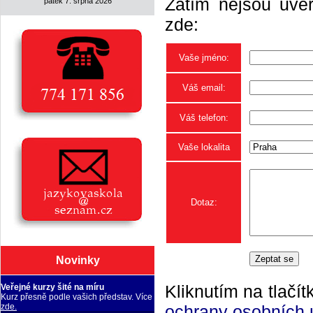
Zatím nejsou uveř
pátek 7. srpna 2026
zde:
Vaše jméno:
Váš email:
Váš telefon:
Vaše lokalita
Dotaz:
Novinky
Kliknutím na tlačít
Veřejné kurzy šité na míru
Kurz přesně podle vašich představ. Více
ochrany osobních 
zde.