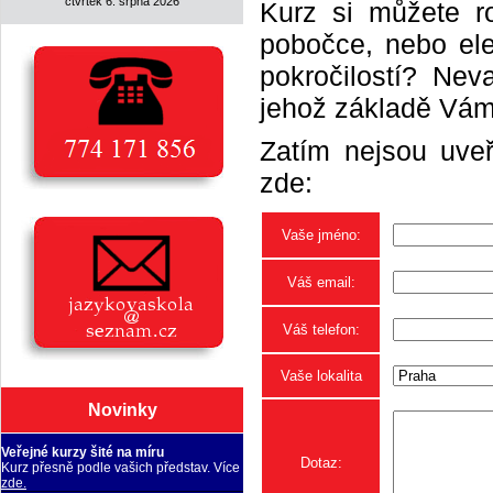
čtvrtek 6. srpna 2026
Kurz si můžete r
pobočce, nebo elek
pokročilostí? Neva
jehož základě Vám 
Zatím nejsou uveř
zde:
Vaše jméno:
Váš email:
Váš telefon:
Vaše lokalita
Novinky
Veřejné kurzy šité na míru
Dotaz:
Kurz přesně podle vašich představ. Více
zde.