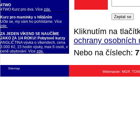
4TWO
4TWO Kurz pro dva. Více
zde.
Kurz pro maminky s hlídáním
Učte se, my vám ho pohlídáme. Více
zde.
Kliknutím na tlačít
ZA JEDEN VÍKEND SE NAUČÍME
ochrany osobních 
JAKO ZA 1/4 ROKU! Pobytové kurzy
ANGLIČTINA výuka o víkendech, cena
3.000 Kč, 15 hodin výuky, max 6 osob, v
Nebo na číslech:
7
ceně ubytování. Více
zde.
Sitemap
Webmaster: MGR. TO