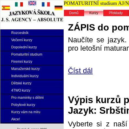
POMATURITNÍ studium AJ/NJ n
Domů
Kurzy
Překlady
ZÁPIS do poma
Rozcestník
Naučíte se jazyk. 
Večerní kurzy
pro letošní maturan
Dopolední kurzy
Pomaturitní studium
Firemní kurzy
Číst dál
Manažerské kurzy
Individuální kurzy
Dětské kurzy
4TWO kurzy
Výpis kurzů 
Pro maminky s dětmi
Pobytové kurzy
Jazyk: Srbšti
Kurzy vám na míru
Akce!
Vyberte si z naš