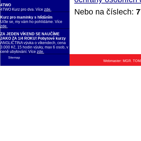
4TWO
Nebo na číslech:
7
4TWO Kurz pro dva. Více
zde.
Kurz pro maminky s hlídáním
Učte se, my vám ho pohlídáme. Více
zde.
ZA JEDEN VÍKEND SE NAUČÍME
JAKO ZA 1/4 ROKU! Pobytové kurzy
ANGLIČTINA výuka o víkendech, cena
3.000 Kč, 15 hodin výuky, max 6 osob, v
ceně ubytování. Více
zde.
Sitemap
Webmaster: MGR. TO