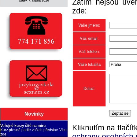
Zatím nejsou uveř
pátek 7. srpna 2026
zde:
Vaše jméno:
Váš email:
Váš telefon:
Vaše lokalita
Dotaz:
Novinky
Kliknutím na tlačít
Veřejné kurzy šité na míru
Kurz přesně podle vašich představ. Více
ochrany osobních 
zde.