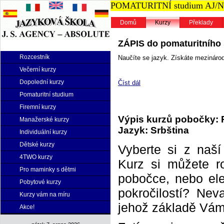
POMATURITNÍ studium AJ/NJ n
Domů
Kurzy
Překlady
ZÁPIS do pomaturitního s
Rozcestník
Naučíte se jazyk. Získáte mezinárodn
Večerní kurzy
Dopolední kurzy
Číst dál
Pomaturitní studium
Firemní kurzy
Výpis kurzů pobočky: 
Manažerské kurzy
Jazyk: Srbština
Individuální kurzy
Dětské kurzy
Vyberte si z naš
4TWO kurzy
Kurz si můžete r
Pro maminky s dětmi
pobočce, nebo elek
Pobytové kurzy
pokročilostí? Neva
Kurzy vám na míru
jehož základě Vám 
Akce!