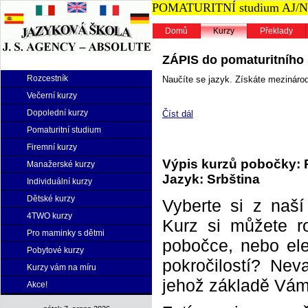
POMATURITNÍ studium AJ/NJ n
Domů
Kurzy
Překlady
ZÁPIS do pomaturitního s
Rozcestník
Naučíte se jazyk. Získáte mezinárodn
Večerní kurzy
Dopolední kurzy
Číst dál
Pomaturitní studium
Firemní kurzy
Výpis kurzů pobočky: 
Manažerské kurzy
Jazyk: Srbština
Individuální kurzy
Dětské kurzy
Vyberte si z naš
4TWO kurzy
Kurz si můžete r
Pro maminky s dětmi
pobočce, nebo elek
Pobytové kurzy
pokročilostí? Neva
Kurzy vám na míru
jehož základě Vám 
Akce!