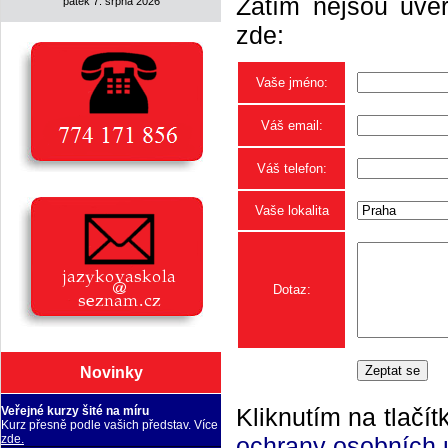
Zatím nejsou uveř
pátek 7. srpna 2026
zde:
Vaše jméno:
Váš email:
Váš telefon:
Vaše lokalita
Dotaz:
Novinky
Kliknutím na tlačít
Veřejné kurzy šité na míru
Kurz přesně podle vašich představ. Více
ochrany osobních 
zde.