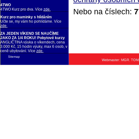
4TWO
Nebo na číslech:
7
4TWO Kurz pro dva. Více
zde.
Kurz pro maminky s hlídáním
Učte se, my vám ho pohlídáme. Více
zde.
ZA JEDEN VÍKEND SE NAUČÍME
JAKO ZA 1/4 ROKU! Pobytové kurzy
ANGLIČTINA výuka o víkendech, cena
3.000 Kč, 15 hodin výuky, max 6 osob, v
ceně ubytování. Více
zde.
Sitemap
Webmaster: MGR. TO