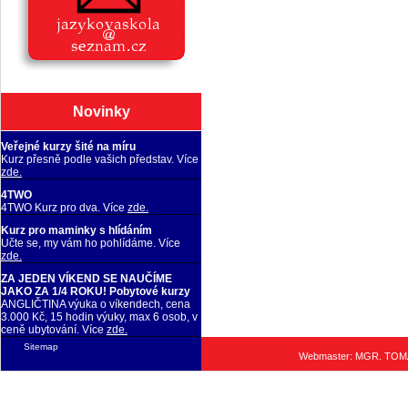
Novinky
Veřejné kurzy šité na míru
Kurz přesně podle vašich představ. Více
zde.
4TWO
4TWO Kurz pro dva. Více
zde.
Kurz pro maminky s hlídáním
Učte se, my vám ho pohlídáme. Více
zde.
ZA JEDEN VÍKEND SE NAUČÍME
JAKO ZA 1/4 ROKU! Pobytové kurzy
ANGLIČTINA výuka o víkendech, cena
3.000 Kč, 15 hodin výuky, max 6 osob, v
ceně ubytování. Více
zde.
Sitemap
Webmaster: MGR. TO