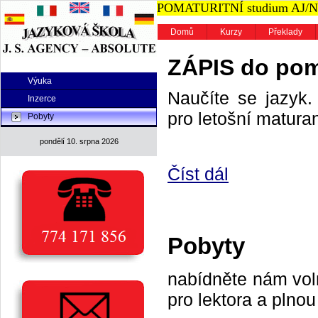
POMATURITNÍ studium AJ/NJ n
Domů
Kurzy
Překlady
ZÁPIS do poma
Výuka
Naučíte se jazyk. 
Inzerce
pro letošní maturan
Pobyty
pondělí 10. srpna 2026
Číst dál
Pobyty
nabídněte nám vol
pro lektora a plnou