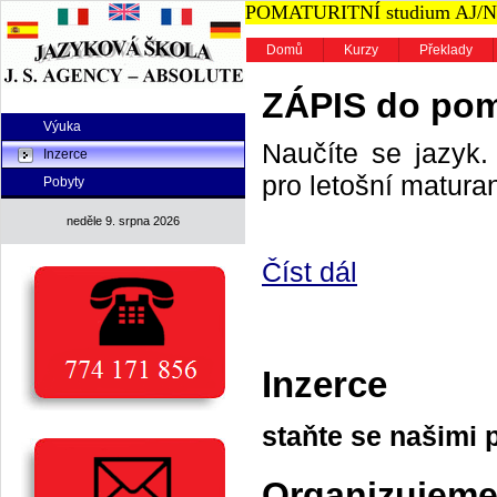
POMATURITNÍ studium AJ/NJ n
Domů
Kurzy
Překlady
ZÁPIS do poma
Výuka
Naučíte se jazyk. 
Inzerce
pro letošní maturan
Pobyty
neděle 9. srpna 2026
Číst dál
Inzerce
staňte se našimi 
Organizujeme