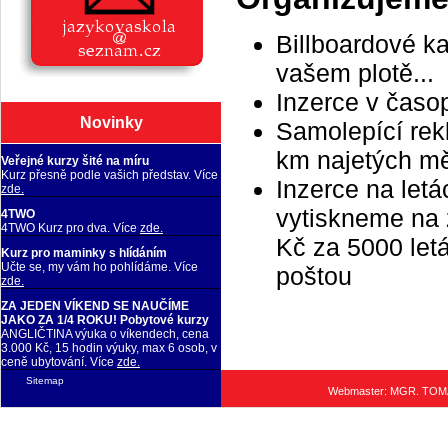
Billboardové k
vašem plotě...
Inzerce v časo
Novinky
Samolepící rek
km najetých m
Veřejné kurzy šité na míru
Kurz přesně podle vašich představ. Více
Inzerce na letá
zde.
vytiskneme na 
4TWO
4TWO Kurz pro dva. Více
zde.
Kč za 5000 letá
Kurz pro maminky s hlídáním
Učte se, my vám ho pohlídáme. Více
poštou
zde.
ZA JEDEN VÍKEND SE NAUČÍME
JAKO ZA 1/4 ROKU! Pobytové kurzy
ANGLIČTINA výuka o víkendech, cena
3.000 Kč, 15 hodin výuky, max 6 osob, v
ceně ubytování. Více
zde.
Sitemap
Webmaster: MGR. TO