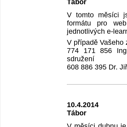
Tábor
V tomto měsíci js
formátu pro web
jednotlivých e-lea
V případě Vašeho z
774 171 856 Ing.
sdružení
608 886 395 Dr. Ji
10.4.2014
Tábor
V měsíci dubnu j