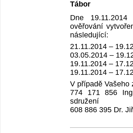
Tábor
wide
selection
of
Dne 19.11.2014 
https://www.ditareplica.ru
ověřování vytvoř
that
suit
následující:
men
and
21.11.2014 – 19.12
women
with
03.05.2014 – 19.12
free
19.11.2014 – 17.1
shipping
worldwide.
19.11.2014 – 17.12
V případě Vašeho z
774 171 856 Ing.
sdružení
608 886 395 Dr. Ji