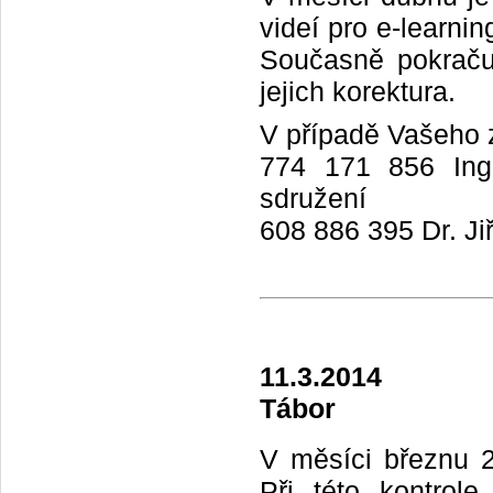
videí pro e-learnin
Současně pokračuj
jejich korektura.
V případě Vašeho z
774 171 856 Ing.
sdružení
608 886 395 Dr. Ji
11.3.2014
Tábor
V měsíci březnu 20
Při této kontrol