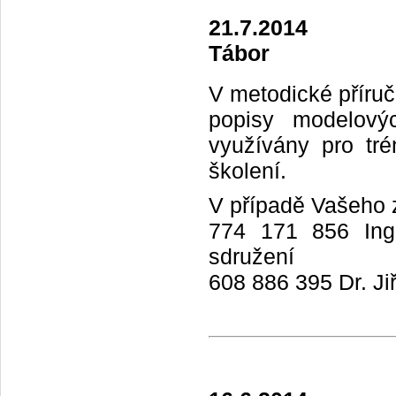
21.7.2014
Tábor
V metodické příruč
popisy modelový
využívány pro tré
školení.
V případě Vašeho z
774 171 856 Ing.
sdružení
608 886 395 Dr. Ji