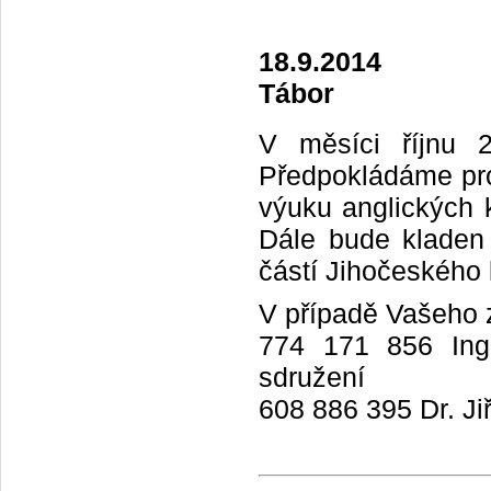
18.9.2014
Tábor
V měsíci říjnu 
Předpokládáme proš
výuku anglických 
Dále bude kladen 
částí Jihočeského 
V případě Vašeho z
774 171 856 Ing.
sdružení
608 886 395 Dr. Ji