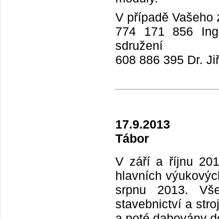
V případě Vašeho z
774 171 856 Ing.
sdružení
608 886 395 Dr. Ji
17.9.2013
Tábor
V září a říjnu 2
hlavních výukových
srpnu 2013. Vš
stavebnictví a str
a poté dabovány d