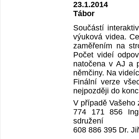
23.1.2014
Tábor
Součástí interakti
výuková videa. Ce
zaměřením na stro
Počet videí odpov
natočena v AJ a 
němčiny. Na videíc
Finální verze vše
nejpozději do kon
V případě Vašeho z
774 171 856 Ing.
sdružení
608 886 395 Dr. Ji