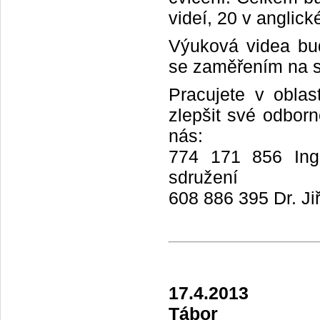
videí, 20 v anglic
Výuková videa bud
se zaměřením na st
Pracujete v oblas
zlepšit své odbor
nás:
774 171 856 Ing.
sdružení
608 886 395 Dr. Ji
17.4.2013
Tábor