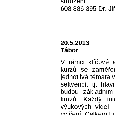
sdružení
608 886 395 Dr. Ji
20.5.2013
Tábor
V rámci klíčové a
kurzů se zaměřen
jednotlivá témata 
sekvencí, tj. hla
budou základním 
kurzů. Každý int
výukových videí,
cvičení. Celkem b