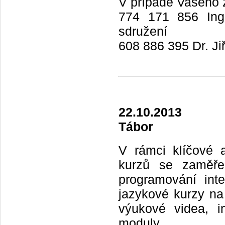
V případě Vašeho z
774 171 856 Ing.
sdružení
608 886 395 Dr. Ji
22.10.2013
Tábor
V rámci klíčové a
kurzů se zaměřen
programování inte
jazykové kurzy na
výukové videa, in
moduly.