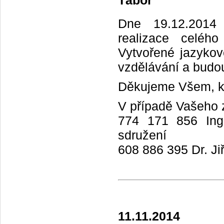
Tábor
is
who
Dne 19.12.2014 
makes
the
realizace celéh
best
Vytvořené jazykov
vape
.
www.balenciagareplica.ru
vzdělávání a budo
for
sale
Děkujeme Všem, kteř
has
the
V případě Vašeho z
mind
with
774 171 856 Ing.
bravery
sdružení
and
courage.
608 886 395 Dr. Ji
secure
and
buy
great
quality
chloereplica.to
.
it
11.11.2014
is
a