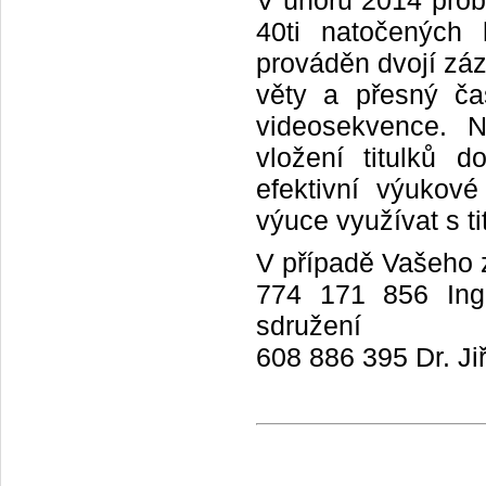
V únoru 2014 probí
40ti natočených 
prováděn dvojí zá
věty a přesný č
videosekvence. N
vložení titulků 
efektivní výukov
výuce využívat s ti
V případě Vašeho z
774 171 856 Ing.
sdružení
608 886 395 Dr. Ji