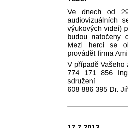
Ve dnech od 29.
audiovizuálních 
výukových videí) 
budou natočeny d
Mezi herci se ob
provádět firma Amig
V případě Vašeho z
774 171 856 Ing.
sdružení
608 886 395 Dr. Ji
17.7.2013