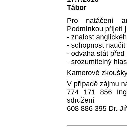
Tábor
Pro natáčení au
Podmínkou přijetí j
- znalost anglickéh
- schopnost naučit
- odvaha stát pře
- srozumitelný hla
Kamerové zkoušky
V případě zájmu ná
774 171 856 Ing.
sdružení
608 886 395 Dr. Ji