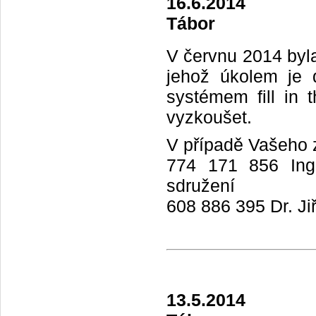
16.6.2014
Tábor
V červnu 2014 byla
jehož úkolem je 
systémem fill in 
vyzkoušet.
V případě Vašeho z
774 171 856 Ing.
sdružení
608 886 395 Dr. Ji
13.5.2014