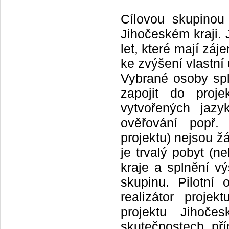
Cílovou skupinou 
Jihočeském kraji.
let, které mají záj
ke zvýšení vlastní 
Vybrané osoby spl
zapojit do proje
vytvořených jazy
ověřování popř.
projektu) nejsou 
je trvalý pobyt 
kraje a splnění 
skupinu. Pilotní
realizátor proj
projektu Jihoč
skutečnostech př