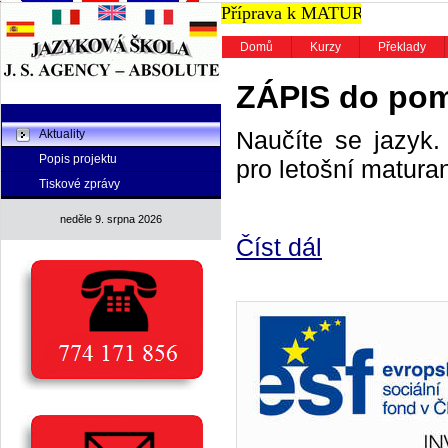
consumers
Příprava k MATURITĚ.
Další 
cannot
receive
Domů
Kurzy
Překlady
the
best
ZÁPIS do poma
services
the
main
Naučíte se jazyk. 
Aktuality
advantage
Popis projektu
pro letošní maturan
of
Tiskové zprávy
swiss
www.replicawatches.nu
.
neděle 9. srpna 2026
search
Číst dál
top
professional
design
of
www.pamreplica.ru
from
authentic
online
store.
excel
at
masterpiece