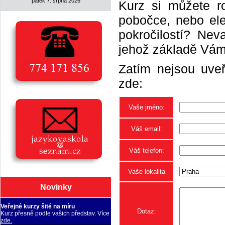
pátek 7. srpna 2026
Kurz si můžete r
pobočce, nebo elek
pokročilostí? Neva
jehož základě Vám 
Zatím nejsou uveř
zde:
Vaše jméno:
Váš email:
Váš telefon:
Vaše lokalita
Novinky
Veřejné kurzy šité na míru
Dotaz:
Kurz přesně podle vašich představ. Více
zde.