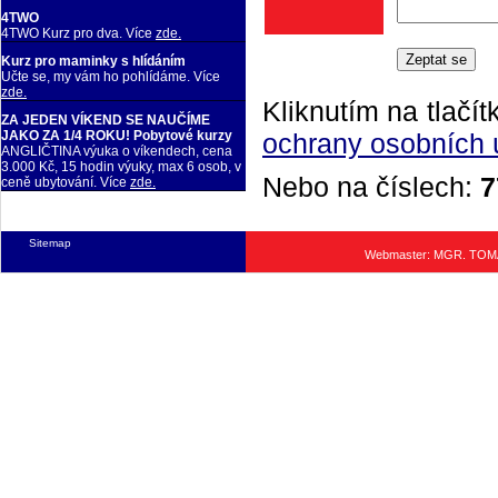
4TWO
4TWO Kurz pro dva. Více
zde.
Kurz pro maminky s hlídáním
Učte se, my vám ho pohlídáme. Více
zde.
Kliknutím na tlačít
ZA JEDEN VÍKEND SE NAUČÍME
ochrany osobních 
JAKO ZA 1/4 ROKU! Pobytové kurzy
ANGLIČTINA výuka o víkendech, cena
3.000 Kč, 15 hodin výuky, max 6 osob, v
Nebo na číslech:
7
ceně ubytování. Více
zde.
Sitemap
Webmaster: MGR. TO