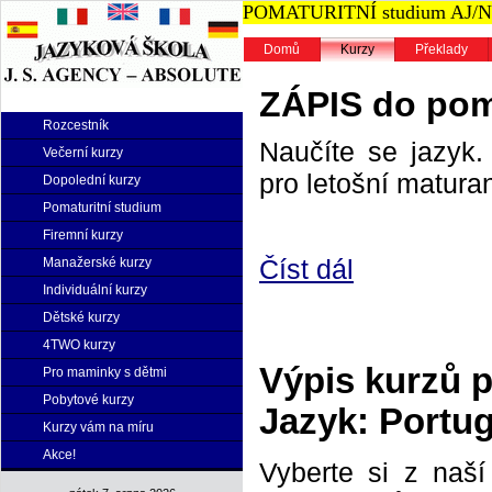
POMATURITNÍ studium AJ/NJ n
Domů
Kurzy
Překlady
ZÁPIS do poma
Rozcestník
Naučíte se jazyk. 
Večerní kurzy
pro letošní maturan
Dopolední kurzy
Pomaturitní studium
Firemní kurzy
Číst dál
Manažerské kurzy
Individuální kurzy
Dětské kurzy
4TWO kurzy
Výpis kurzů 
Pro maminky s dětmi
Pobytové kurzy
Jazyk: Portug
Kurzy vám na míru
Akce!
Vyberte si z naš