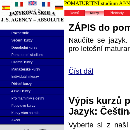
POMATURITNÍ studium AJ/NJ n
Domů
Kurzy
Překlady
ZÁPIS do poma
Rozcestník
Naučíte se jazyk. 
Večerní kurzy
pro letošní maturan
Dopolední kurzy
Pomaturitní studium
Firemní kurzy
Číst dál
Manažerské kurzy
Individuální kurzy
Dětské kurzy
4TWO kurzy
Výpis kurzů 
Pro maminky s dětmi
Pobytové kurzy
Jazyk: Češtin
Kurzy vám na míru
Akce!
Vyberte si z naš