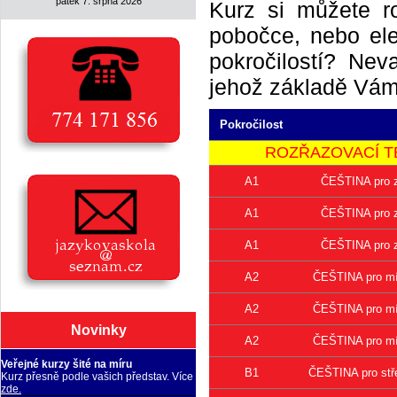
pátek 7. srpna 2026
Kurz si můžete r
pobočce, nebo elek
pokročilostí? Neva
jehož základě Vám 
Pokročilost
ROZŘAZOVACÍ TEST 
A1
ČEŠTINA pro z
A1
ČEŠTINA pro z
A1
ČEŠTINA pro z
A2
ČEŠTINA pro mír
A2
ČEŠTINA pro mír
Novinky
A2
ČEŠTINA pro mír
Veřejné kurzy šité na míru
B1
ČEŠTINA pro stře
Kurz přesně podle vašich představ. Více
zde.