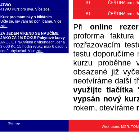
B1
ČEŠTINA pro stře
4TWO
4TWO Kurz pro dva. Více
zde.
B1
ČEŠTINA pro stře
Kurz pro maminky s hlídáním
Učte se, my vám ho pohlídáme. Více
Při
online rezer
zde.
proforma faktur
ZA JEDEN VÍKEND SE NAUČÍME
JAKO ZA 1/4 ROKU! Pobytové kurzy
ANGLIČTINA výuka o víkendech, cena
rozřazovacím tes
3.000 Kč, 15 hodin výuky, max 6 osob, v
ceně ubytování. Více
zde.
testu doporučíme n
kurzu proběhne 
obsazené již vyče
neotvíráme další t
využijte tlačítk
vypsán nový kurz
rokem, otevíráme
Sitemap
Webmaster: MGR. TO