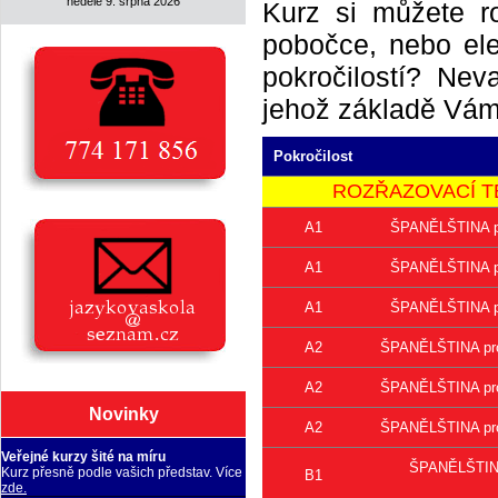
neděle 9. srpna 2026
Kurz si můžete r
pobočce, nebo elek
pokročilostí? Neva
jehož základě Vám 
Pokročilost
ROZŘAZOVACÍ TEST 
A1
ŠPANĚLŠTINA pr
A1
ŠPANĚLŠTINA pr
A1
ŠPANĚLŠTINA pr
A2
ŠPANĚLŠTINA pro 
A2
ŠPANĚLŠTINA pro 
Novinky
A2
ŠPANĚLŠTINA pro 
Veřejné kurzy šité na míru
ŠPANĚLŠTINA 
Kurz přesně podle vašich představ. Více
B1
zde.