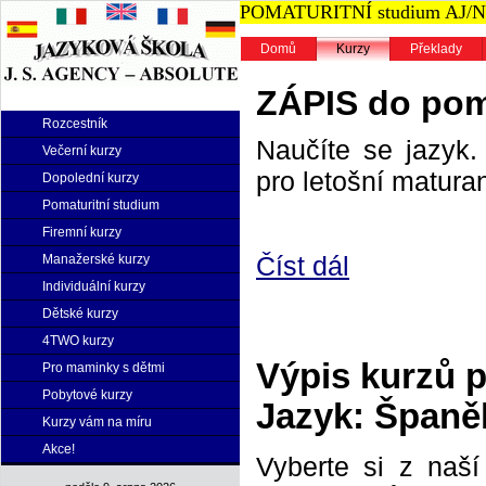
POMATURITNÍ studium AJ/NJ n
Domů
Kurzy
Překlady
ZÁPIS do poma
Rozcestník
Naučíte se jazyk. 
Večerní kurzy
pro letošní maturan
Dopolední kurzy
Pomaturitní studium
Firemní kurzy
Číst dál
Manažerské kurzy
Individuální kurzy
Dětské kurzy
4TWO kurzy
Výpis kurzů 
Pro maminky s dětmi
Pobytové kurzy
Jazyk: Španěl
Kurzy vám na míru
Akce!
Vyberte si z naš