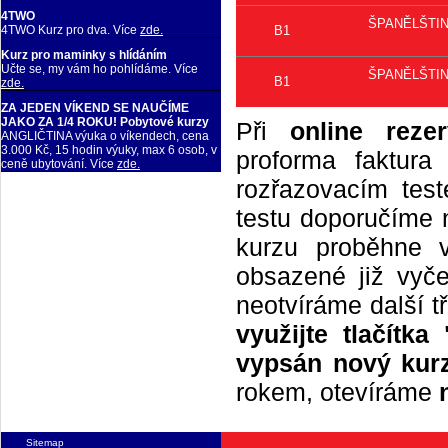
4TWO
ŠPANĚLŠTINA 
B1
4TWO Kurz pro dva. Více
zde.
Kurz pro maminky s hlídáním
Učte se, my vám ho pohlídáme. Více
ŠPANĚLŠTINA 
B1
zde.
ZA JEDEN VÍKEND SE NAUČÍME
JAKO ZA 1/4 ROKU! Pobytové kurzy
Při
online rezer
ANGLIČTINA výuka o víkendech, cena
3.000 Kč, 15 hodin výuky, max 6 osob, v
proforma faktur
ceně ubytování. Více
zde.
rozřazovacím tes
testu doporučíme n
kurzu proběhne 
obsazené již vyče
neotvíráme další t
využijte tlačítk
vypsán nový kurz
rokem, otevíráme
Sitemap