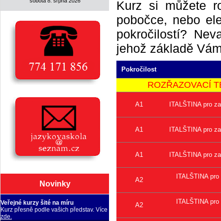
sobota 8. srpna 2026
Kurz si můžete r
pobočce, nebo elek
pokročilostí? Neva
jehož základě Vám 
Pokročilost
ROZŘAZOVACÍ TEST 
A1
ITALŠTINA pro za
A1
ITALŠTINA pro za
A1
ITALŠTINA pro za
ITALŠTINA pro 
A2
Novinky
ITALŠTINA pro 
Veřejné kurzy šité na míru
A2
Kurz přesně podle vašich představ. Více
zde.