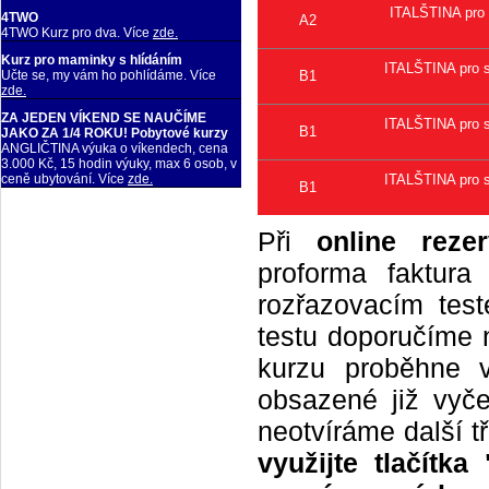
ITALŠTINA pro 
4TWO
A2
4TWO Kurz pro dva. Více
zde.
Kurz pro maminky s hlídáním
ITALŠTINA pro s
B1
Učte se, my vám ho pohlídáme. Více
zde.
ZA JEDEN VÍKEND SE NAUČÍME
ITALŠTINA pro s
B1
JAKO ZA 1/4 ROKU! Pobytové kurzy
ANGLIČTINA výuka o víkendech, cena
3.000 Kč, 15 hodin výuky, max 6 osob, v
ITALŠTINA pro s
ceně ubytování. Více
zde.
B1
Při
online rezer
proforma faktur
rozřazovacím tes
testu doporučíme n
kurzu proběhne 
obsazené již vyče
neotvíráme další t
využijte tlačítk