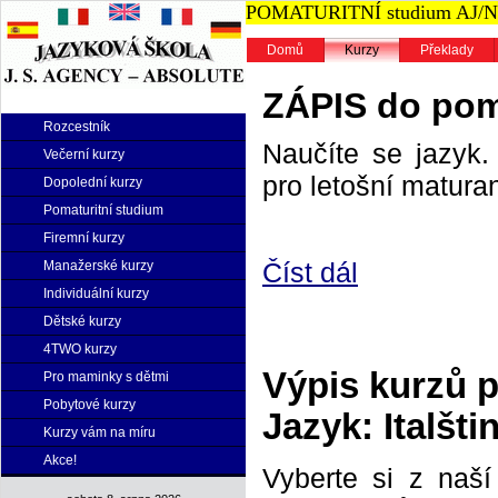
POMATURITNÍ studium AJ/NJ n
Domů
Kurzy
Překlady
ZÁPIS do poma
Rozcestník
Naučíte se jazyk. 
Večerní kurzy
pro letošní maturan
Dopolední kurzy
Pomaturitní studium
Firemní kurzy
Číst dál
Manažerské kurzy
Individuální kurzy
Dětské kurzy
4TWO kurzy
Výpis kurzů 
Pro maminky s dětmi
Pobytové kurzy
Jazyk: Italšti
Kurzy vám na míru
Akce!
Vyberte si z naš