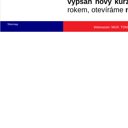
vypsán nový kurz
rokem, otevíráme
Sitemap
Webmaster: MGR. TO