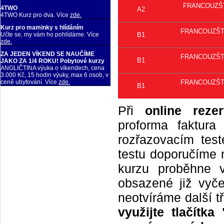
FRANCOUZŠTIN
4TWO
A2
4TWO Kurz pro dva. Více
zde.
Kurz pro maminky s hlídáním
FRANCOUZŠTINA
B1
Učte se, my vám ho pohlídáme. Více
zde.
ZA JEDEN VÍKEND SE NAUČÍME
FRANCOUZŠTINA
B1
JAKO ZA 1/4 ROKU! Pobytové kurzy
ANGLIČTINA výuka o víkendech, cena
3.000 Kč, 15 hodin výuky, max 6 osob, v
FRANCOUZŠTINA
ceně ubytování. Více
zde.
B1
Při
online rezer
proforma faktur
rozřazovacím tes
testu doporučíme n
kurzu proběhne 
obsazené již vyče
neotvíráme další t
využijte tlačítk