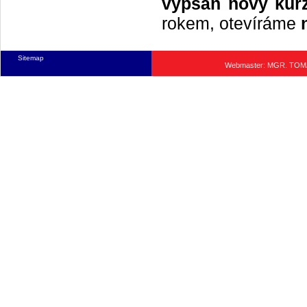
vypsán nový kurz
rokem, otevíráme
Sitemap
Webmaster: MGR. TO