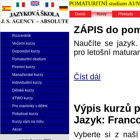
POMATURITNÍ studium AJ/NJ n
Domů
Kurzy
Překlady
ZÁPIS do poma
Rozcestník
Naučíte se jazyk. 
Večerní kurzy
pro letošní maturan
Dopolední kurzy
Pomaturitní studium
Firemní kurzy
Číst dál
Manažerské kurzy
Individuální kurzy
Dětské kurzy
4TWO kurzy
Výpis kurzů 
Pro maminky s dětmi
Pobytové kurzy
Jazyk: Franc
Kurzy vám na míru
Akce!
Vyberte si z naš