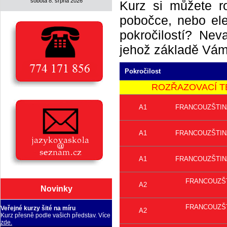
sobota 8. srpna 2026
Kurz si můžete r
pobočce, nebo elek
pokročilostí? Neva
jehož základě Vám 
Pokročilost
ROZŘAZOVACÍ TEST 
A1
FRANCOUZŠTINA 
A1
FRANCOUZŠTINA 
A1
FRANCOUZŠTINA 
FRANCOUZŠTIN
A2
Novinky
FRANCOUZŠTIN
Veřejné kurzy šité na míru
A2
Kurz přesně podle vašich představ. Více
zde.