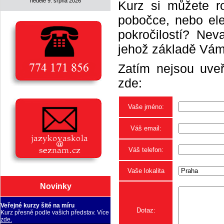
neděle 9. srpna 2026
Kurz si můžete r
pobočce, nebo elek
pokročilostí? Neva
jehož základě Vám 
Zatím nejsou uveř
zde:
Vaše jméno:
Váš email:
Váš telefon:
Vaše lokalita
Novinky
Veřejné kurzy šité na míru
Dotaz:
Kurz přesně podle vašich představ. Více
zde.