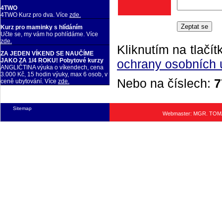
4TWO
4TWO Kurz pro dva. Více
zde.
Kurz pro maminky s hlídáním
Učte se, my vám ho pohlídáme. Více
zde.
Kliknutím na tlačít
ZA JEDEN VÍKEND SE NAUČÍME
ochrany osobních 
JAKO ZA 1/4 ROKU! Pobytové kurzy
ANGLIČTINA výuka o víkendech, cena
3.000 Kč, 15 hodin výuky, max 6 osob, v
Nebo na číslech:
7
ceně ubytování. Více
zde.
Sitemap
Webmaster: MGR. TO