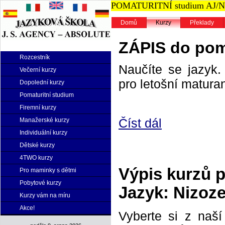
POMATURITNÍ studium AJ/NJ n
Domů
Kurzy
Překlady
ZÁPIS do poma
Rozcestník
Naučíte se jazyk. 
Večerní kurzy
pro letošní maturan
Dopolední kurzy
Pomaturitní studium
Firemní kurzy
Číst dál
Manažerské kurzy
Individuální kurzy
Dětské kurzy
4TWO kurzy
Výpis kurzů 
Pro maminky s dětmi
Pobytové kurzy
Jazyk: Nizoz
Kurzy vám na míru
Akce!
Vyberte si z naš