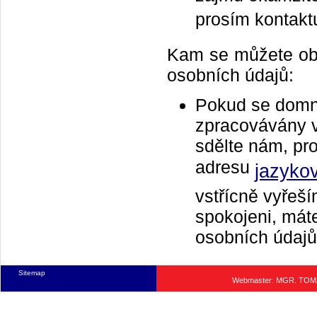
prosím kontakt
Kam se můžete obr
osobních údajů:
Pokud se domní
zpracovávány v
sdělte nám, pro
adresu
jazyko
vstřícně vyřeš
spokojeni, mát
osobních údajů
Sitemap
Webmaster: MGR. TO