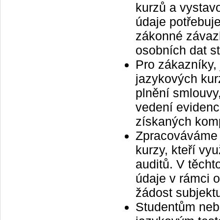
kurzů a vystav
údaje potřebuj
zákonné závazk
osobních dat s
Pro zákazníky,
jazykových kur
plnění smlouvy,
vedení evidenc
získaných komp
Zpracováváme 
kurzy, kteří vy
auditů. V těch
údaje v rámci o
žádost subjekt
Studentům nebo