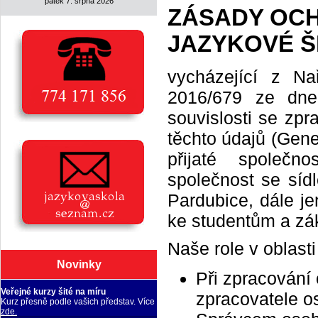
pátek 7. srpna 2026
ZÁSADY OCH
JAZYKOVÉ ŠK
vycházející z N
2016/679 ze dne
souvislosti se zp
těchto údajů (Gene
přijaté společ
společnost se síd
Pardubice, dále je
ke studentům a zá
Naše role v oblast
Novinky
Při zpracování
Veřejné kurzy šité na míru
zpracovatele o
Kurz přesně podle vašich představ. Více
zde.