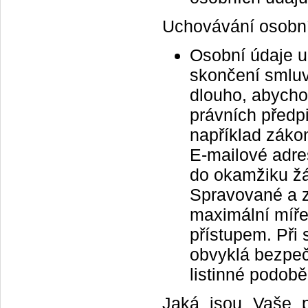
Uchovávání osobní
Osobní údaje 
skončení smluv
dlouho, abycho
právních předpi
například zákon
E-mailové adr
do okamžiku žá
Spravované a 
maximální míře
přístupem. Při
obvyklá bezpeč
listinné podobě
Jaká jsou Vaše p