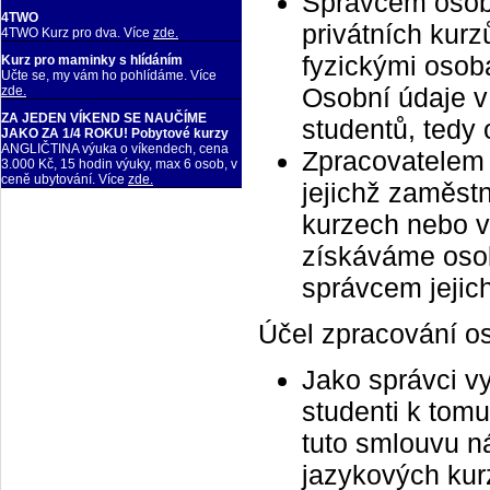
Správcem osobn
4TWO
privátních kur
4TWO Kurz pro dva. Více
zde.
fyzickými osob
Kurz pro maminky s hlídáním
Učte se, my vám ho pohlídáme. Více
Osobní údaje v
zde.
ZA JEDEN VÍKEND SE NAUČÍME
studentů, tedy
JAKO ZA 1/4 ROKU! Pobytové kurzy
ANGLIČTINA výuka o víkendech, cena
Zpracovatelem 
3.000 Kč, 15 hodin výuky, max 6 osob, v
ceně ubytování. Více
zde.
jejichž zaměs
kurzech nebo v
získáváme osob
správcem jejic
Účel zpracování o
Jako správci v
studenti k tom
tuto smlouvu ná
jazykových kur