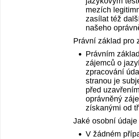
jazykovým test
mezích legitim
zasílat též dal
našeho oprávn
Právní základ pro 
Právním základ
zájemců o jazyk
zpracování údaj
stranou je subj
před uzavřením
oprávněný záje
získanými od t
Jaké osobní údaje
V žádném příp