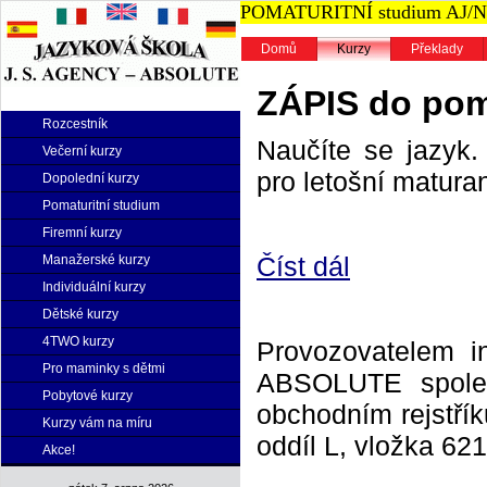
POMATURITNÍ studium AJ/NJ n
Domů
Kurzy
Překlady
ZÁPIS do poma
Rozcestník
Naučíte se jazyk. 
Večerní kurzy
pro letošní maturan
Dopolední kurzy
Pomaturitní studium
Firemní kurzy
Číst dál
Manažerské kurzy
Individuální kurzy
Dětské kurzy
4TWO kurzy
Provozovatelem i
Pro maminky s dětmi
ABSOLUTE spolek
Pobytové kurzy
obchodním rejstří
Kurzy vám na míru
oddíl L, vložka 621
Akce!