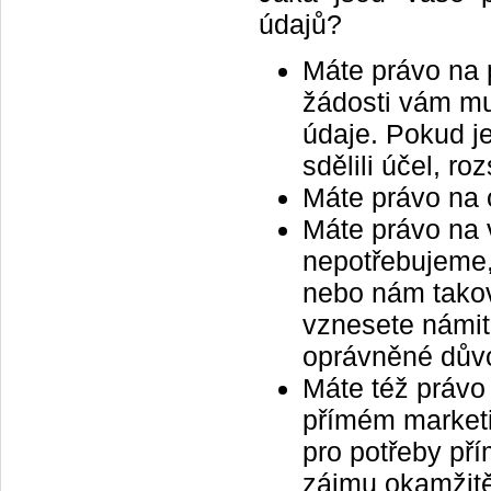
údajů?
Máte právo na 
žádosti vám mu
údaje. Pokud 
sdělili účel, r
Máte právo na 
Máte právo na 
nepotřebujeme,
nebo nám takov
vznesete námit
oprávněné důvo
Máte též právo 
přímém marketi
pro potřeby př
zájmu okamžitě