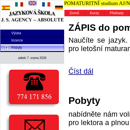
POMATURITNÍ studium AJ/NJ n
Domů
Kurzy
Překlady
ZÁPIS do poma
Výuka
Naučíte se jazyk. 
Inzerce
pro letošní maturan
Pobyty
pátek 7. srpna 2026
Číst dál
Pobyty
nabídněte nám vol
pro lektora a plnou