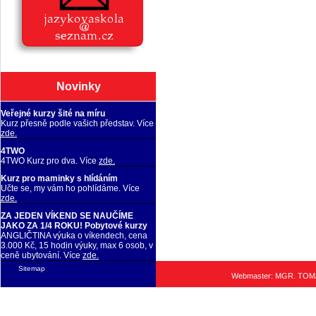
Novinky
Veřejné kurzy šité na míru
Kurz přesně podle vašich představ. Více
zde.
4TWO
4TWO Kurz pro dva. Více
zde.
Kurz pro maminky s hlídáním
Učte se, my vám ho pohlídáme. Více
zde.
ZA JEDEN VÍKEND SE NAUČÍME
JAKO ZA 1/4 ROKU! Pobytové kurzy
ANGLIČTINA výuka o víkendech, cena
3.000 Kč, 15 hodin výuky, max 6 osob, v
ceně ubytování. Více
zde.
Sitemap
Webmaster: MGR. TO