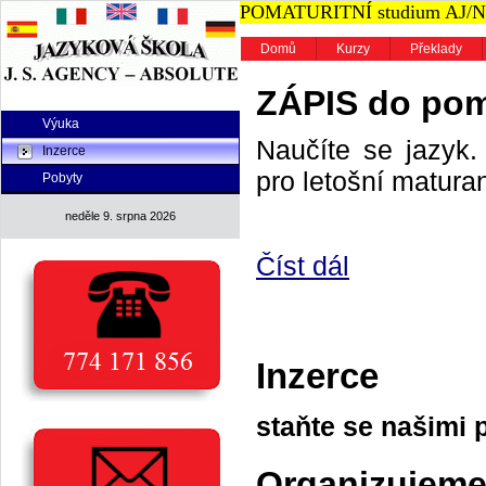
POMATURITNÍ studium AJ/NJ n
Domů
Kurzy
Překlady
ZÁPIS do poma
Výuka
Naučíte se jazyk. 
Inzerce
pro letošní maturan
Pobyty
neděle 9. srpna 2026
Číst dál
Inzerce
staňte se našimi 
Organizujeme