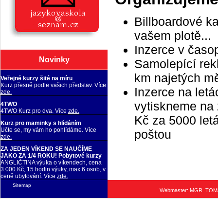
Billboardové k
vašem plotě...
Inzerce v časo
Novinky
Samolepící rek
km najetých m
Veřejné kurzy šité na míru
Kurz přesně podle vašich představ. Více
Inzerce na letá
zde.
vytiskneme na 
4TWO
4TWO Kurz pro dva. Více
zde.
Kč za 5000 letá
Kurz pro maminky s hlídáním
Učte se, my vám ho pohlídáme. Více
poštou
zde.
ZA JEDEN VÍKEND SE NAUČÍME
JAKO ZA 1/4 ROKU! Pobytové kurzy
ANGLIČTINA výuka o víkendech, cena
3.000 Kč, 15 hodin výuky, max 6 osob, v
ceně ubytování. Více
zde.
Sitemap
Webmaster: MGR. TO