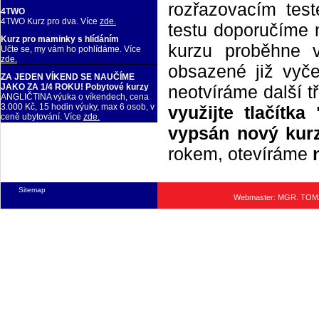
rozřazovacím tes
4TWO
4TWO Kurz pro dva. Více
zde.
testu doporučíme n
Kurz pro maminky s hlídáním
kurzu proběhne 
Učte se, my vám ho pohlídáme. Více
zde.
obsazené již vyče
ZA JEDEN VÍKEND SE NAUČÍME
neotvíráme další t
JAKO ZA 1/4 ROKU! Pobytové kurzy
ANGLIČTINA výuka o víkendech, cena
3.000 Kč, 15 hodin výuky, max 6 osob, v
využijte tlačítk
ceně ubytování. Více
zde.
vypsán nový kurz
rokem, otevíráme
Sitemap
Webmaster: MGR. TO