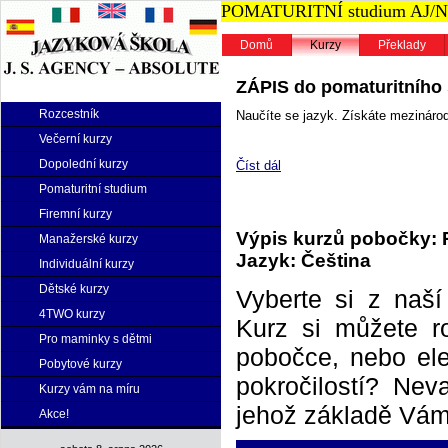
POMATURITNÍ studium AJ/NJ n
Domů
Kurzy
Překlady
ZÁPIS do pomaturitního s
Rozcestník
Naučíte se jazyk. Získáte mezinárodn
Večerní kurzy
Dopolední kurzy
Číst dál
Pomaturitní studium
Firemní kurzy
Výpis kurzů pobočky: 
Manažerské kurzy
Jazyk: Čeština
Individuální kurzy
Dětské kurzy
Vyberte si z naš
4TWO kurzy
Kurz si můžete r
Pro maminky s dětmi
pobočce, nebo elek
Pobytové kurzy
pokročilostí? Neva
Kurzy vám na míru
jehož základě Vám 
Akce!