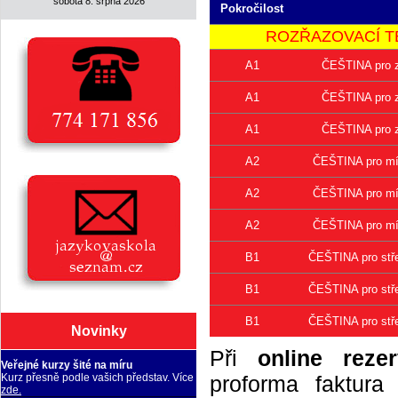
sobota 8. srpna 2026
Pokročilost
ROZŘAZOVACÍ TEST 
A1
ČEŠTINA pro z
A1
ČEŠTINA pro z
A1
ČEŠTINA pro z
A2
ČEŠTINA pro mír
A2
ČEŠTINA pro mír
A2
ČEŠTINA pro mír
B1
ČEŠTINA pro stře
B1
ČEŠTINA pro stře
B1
ČEŠTINA pro stře
Novinky
Při
online rezer
Veřejné kurzy šité na míru
proforma faktur
Kurz přesně podle vašich představ. Více
zde.