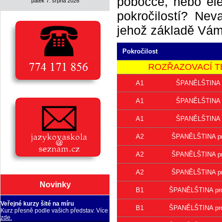
pobočce, nebo elek
pátek 7. srpna 2026
pokročilostí? Neva
jehož základě Vám 
Pokročilost
ROZŘAZOVACÍ TEST 
A1
ŠPANĚLŠTINA pr
A1
ŠPANĚLŠTINA pr
A1
ŠPANĚLŠTINA pr
A2
ŠPANĚLŠTINA pro 
A2
ŠPANĚLŠTINA pro 
A2
ŠPANĚLŠTINA pro 
Novinky
B1
ŠPANĚLŠTINA pro 
Veřejné kurzy šité na míru
B1
ŠPANĚLŠTINA pro 
Kurz přesně podle vašich představ. Více
zde.