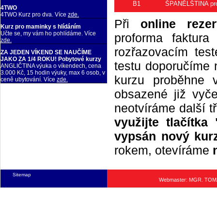
B1
ŠPANĚLŠTINA pro 
4TWO
4TWO Kurz pro dva. Více
zde.
Při
online rezer
Kurz pro maminky s hlídáním
Učte se, my vám ho pohlídáme. Více
proforma faktur
zde.
rozřazovacím tes
ZA JEDEN VÍKEND SE NAUČÍME
JAKO ZA 1/4 ROKU! Pobytové kurzy
testu doporučíme n
ANGLIČTINA výuka o víkendech, cena
3.000 Kč, 15 hodin výuky, max 6 osob, v
kurzu proběhne 
ceně ubytování. Více
zde.
obsazené již vyče
neotvíráme další t
využijte tlačítk
vypsán nový kurz
rokem, otevíráme
Sitemap
Webmaster: MGR. TO