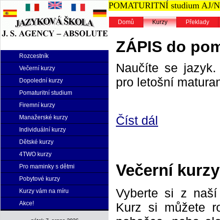
POMATURITNÍ studium AJ/NJ n
Domů
Kurzy
Překlady
ZÁPIS do poma
Rozcestník
Naučíte se jazyk. 
Večerní kurzy
pro letošní maturan
Dopolední kurzy
Pomaturitní studium
Firemní kurzy
Číst dál
Manažerské kurzy
Individuální kurzy
Dětské kurzy
4TWO kurzy
Večerní kurzy
Pro maminky s dětmi
Pobytové kurzy
Vyberte si z naš
Kurzy vám na míru
Akce!
Kurz si můžete r