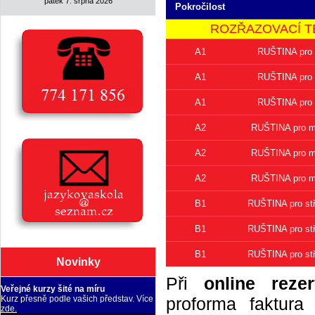
pátek 7. srpna 2026
Pokročilost
ROZŘAZOVACÍ TEST 
A1
RUŠTINA pro 
A1
RUŠTINA pro 
A1
RUŠTINA pro 
A2
RUŠTINA pro mí
A2
RUŠTINA pro mí
A2
RUŠTINA pro mí
B1
RUŠTINA pro stř
B1
RUŠTINA pro stř
B1
RUŠTINA pro stř
Novinky
Při
online rezer
Veřejné kurzy šité na míru
proforma faktur
Kurz přesně podle vašich představ. Více
zde.