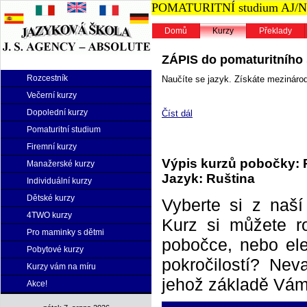
POMATURITNÍ studium AJ/NJ n
Domů
Kurzy
Překlady
ZÁPIS do pomaturitního s
Rozcestník
Naučíte se jazyk. Získáte mezinárodn
Večerní kurzy
Dopolední kurzy
Číst dál
Pomaturitní studium
Firemní kurzy
Výpis kurzů pobočky: 
Manažerské kurzy
Jazyk: Ruština
Individuální kurzy
Dětské kurzy
Vyberte si z naš
4TWO kurzy
Kurz si můžete r
Pro maminky s dětmi
pobočce, nebo elek
Pobytové kurzy
pokročilostí? Neva
Kurzy vám na míru
jehož základě Vám 
Akce!