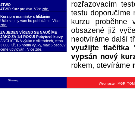
rozřazovacím tes
4TWO
4TWO Kurz pro dva. Více
zde.
testu doporučíme n
Kurz pro maminky s hlídáním
kurzu proběhne 
Učte se, my vám ho pohlídáme. Více
zde.
obsazené již vyče
ZA JEDEN VÍKEND SE NAUČÍME
neotvíráme další t
JAKO ZA 1/4 ROKU! Pobytové kurzy
ANGLIČTINA výuka o víkendech, cena
3.000 Kč, 15 hodin výuky, max 6 osob, v
využijte tlačítk
ceně ubytování. Více
zde.
vypsán nový kurz
rokem, otevíráme
Sitemap
Webmaster: MGR. TO