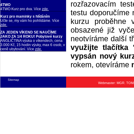
rozřazovacím tes
4TWO
4TWO Kurz pro dva. Více
zde.
testu doporučíme n
Kurz pro maminky s hlídáním
kurzu proběhne 
Učte se, my vám ho pohlídáme. Více
zde.
obsazené již vyče
ZA JEDEN VÍKEND SE NAUČÍME
neotvíráme další t
JAKO ZA 1/4 ROKU! Pobytové kurzy
ANGLIČTINA výuka o víkendech, cena
3.000 Kč, 15 hodin výuky, max 6 osob, v
využijte tlačítk
ceně ubytování. Více
zde.
vypsán nový kurz
rokem, otevíráme
Sitemap
Webmaster: MGR. TO