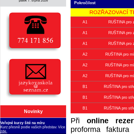
pátek 7. srpna 2026
Pokročilost
ROZŘAZOVACÍ TEST 
A1
RUŠTINA pro z
A1
RUŠTINA pro z
A1
RUŠTINA pro z
A2
RUŠTINA pro mír
A2
RUŠTINA pro mír
A2
RUŠTINA pro mír
B1
RUŠTINA pro stře
B1
RUŠTINA pro stře
B1
RUŠTINA pro stře
Novinky
Při
online rezer
Veřejné kurzy šité na míru
proforma faktur
Kurz přesně podle vašich představ. Více
zde.