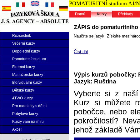
POMATURITNÍ studium AJ/NJ n
Domů
Kurzy
Překlady
ZÁPIS do pomaturitního s
Rozcestník
Naučíte se jazyk. Získáte mezinárodn
Večerní kurzy
Dopolední kurzy
Číst dál
Pomaturitní studium
Firemní kurzy
Výpis kurzů pobočky: 
Manažerské kurzy
Jazyk: Ruština
Individuální kurzy
Dětské kurzy
Vyberte si z naš
4TWO kurzy
Kurz si můžete r
Pro maminky s dětmi
pobočce, nebo elek
Pobytové kurzy
pokročilostí? Neva
Kurzy vám na míru
jehož základě Vám 
Akce!