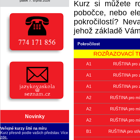
pátek 7. srpna 2026
Kurz si můžete r
pobočce, nebo elek
pokročilostí? Neva
jehož základě Vám 
Pokročilost
ROZŘAZOVACÍ TEST 
A1
RUŠTINA pro z
A1
RUŠTINA pro z
A1
RUŠTINA pro z
A2
RUŠTINA pro mí
A2
RUŠTINA pro mí
Novinky
A2
RUŠTINA pro mí
Veřejné kurzy šité na míru
B1
RUŠTINA pro stř
Kurz přesně podle vašich představ. Více
zde.