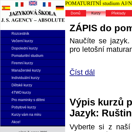
POMATURITNÍ studium AJ/NJ n
Domů
Kurzy
Překlady
ZÁPIS do poma
Rozcestník
Naučíte se jazyk. 
Večerní kurzy
pro letošní maturan
Dopolední kurzy
Pomaturitní studium
Firemní kurzy
Číst dál
Manažerské kurzy
Individuální kurzy
Dětské kurzy
4TWO kurzy
Výpis kurzů 
Pro maminky s dětmi
Pobytové kurzy
Jazyk: Rušti
Kurzy vám na míru
Akce!
Vyberte si z naš