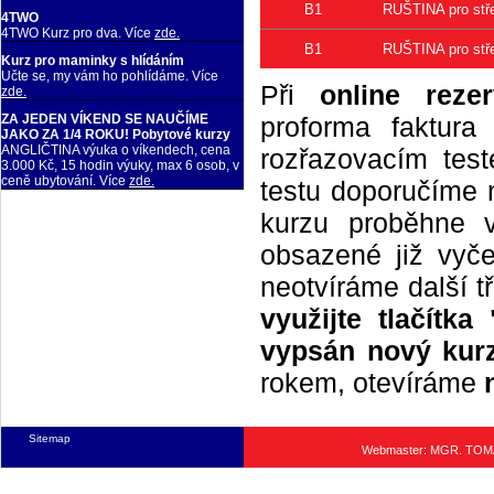
B1
RUŠTINA pro stř
4TWO
4TWO Kurz pro dva. Více
zde.
B1
RUŠTINA pro stř
Kurz pro maminky s hlídáním
Učte se, my vám ho pohlídáme. Více
Při
online rezer
zde.
proforma faktur
ZA JEDEN VÍKEND SE NAUČÍME
JAKO ZA 1/4 ROKU! Pobytové kurzy
ANGLIČTINA výuka o víkendech, cena
rozřazovacím tes
3.000 Kč, 15 hodin výuky, max 6 osob, v
ceně ubytování. Více
zde.
testu doporučíme n
kurzu proběhne 
obsazené již vyče
neotvíráme další t
využijte tlačítk
vypsán nový kurz
rokem, otevíráme
Sitemap
Webmaster: MGR. TO