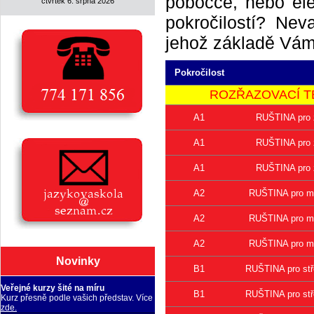
pobočce, nebo elek
čtvrtek 6. srpna 2026
pokročilostí? Neva
jehož základě Vám 
Pokročilost
ROZŘAZOVACÍ TEST 
A1
RUŠTINA pro 
A1
RUŠTINA pro 
A1
RUŠTINA pro 
A2
RUŠTINA pro mí
A2
RUŠTINA pro mí
A2
RUŠTINA pro mí
Novinky
B1
RUŠTINA pro stř
Veřejné kurzy šité na míru
B1
RUŠTINA pro stř
Kurz přesně podle vašich představ. Více
zde.