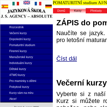
POMATURITNÍ studium AJ/NJ n
Domů
Kurzy
Překlady
ZÁPIS do poma
Rozcestník
Naučíte se jazyk. 
Večerní kurzy
pro letošní maturan
Dopolední kurzy
Pomaturitní studium
Firemní kurzy
Číst dál
Manažerské kurzy
Individuální kurzy
Dětské kurzy
4TWO kurzy
Večerní kurzy
Pro maminky s dětmi
Pobytové kurzy
Vyberte si z naš
Kurzy vám na míru
Akce!
Kurz si můžete r