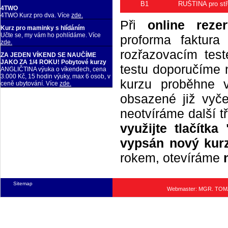
B1
RUŠTINA pro stř
4TWO
4TWO Kurz pro dva. Více
zde.
Při
online rezer
Kurz pro maminky s hlídáním
Učte se, my vám ho pohlídáme. Více
proforma faktur
zde.
rozřazovacím tes
ZA JEDEN VÍKEND SE NAUČÍME
JAKO ZA 1/4 ROKU! Pobytové kurzy
testu doporučíme n
ANGLIČTINA výuka o víkendech, cena
3.000 Kč, 15 hodin výuky, max 6 osob, v
kurzu proběhne 
ceně ubytování. Více
zde.
obsazené již vyče
neotvíráme další t
využijte tlačítk
vypsán nový kurz
rokem, otevíráme
Sitemap
Webmaster: MGR. TO