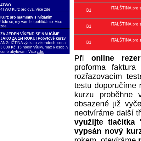
4TWO
ITALŠTINA pro s
4TWO Kurz pro dva. Více
zde.
B1
Kurz pro maminky s hlídáním
Učte se, my vám ho pohlídáme. Více
ITALŠTINA pro s
B1
zde.
ZA JEDEN VÍKEND SE NAUČÍME
JAKO ZA 1/4 ROKU! Pobytové kurzy
ITALŠTINA pro s
B1
ANGLIČTINA výuka o víkendech, cena
3.000 Kč, 15 hodin výuky, max 6 osob, v
ceně ubytování. Více
zde.
Při
online rezer
proforma faktur
rozřazovacím tes
testu doporučíme n
kurzu proběhne 
obsazené již vyče
neotvíráme další t
využijte tlačítk
vypsán nový kurz
rokem, otevíráme