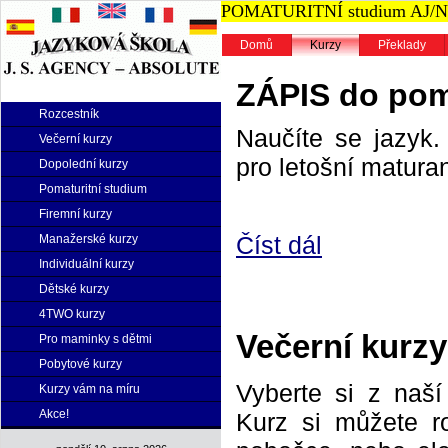
POMATURITNÍ studium AJ/NJ n
Domů
Kurzy
Překlady
ZÁPIS do poma
Rozcestník
Naučíte se jazyk. 
Večerní kurzy
pro letošní maturan
Dopolední kurzy
Pomaturitní studium
Firemní kurzy
Číst dál
Manažerské kurzy
Individuální kurzy
Dětské kurzy
4TWO kurzy
Večerní kurzy
Pro maminky s dětmi
Pobytové kurzy
Vyberte si z naš
Kurzy vám na míru
Akce!
Kurz si můžete r