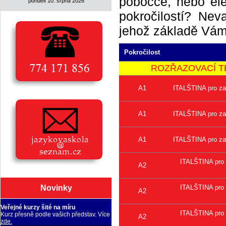
pobočce, nebo elek
pondělí 10. srpna 2026
pokročilostí? Neva
jehož základě Vám 
Pokročilost
ROZŘAZOVACÍ TEST 
A1
ITALŠTINA pro za
A1
ITALŠTINA pro za
A1
ITALŠTINA pro za
ITALŠTINA pro 
A2
ITALŠTINA pro 
Novinky
A2
Veřejné kurzy šité na míru
ITALŠTINA pro 
Kurz přesně podle vašich představ. Více
A2
zde.