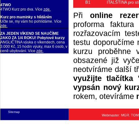
B1
ITALŠTINA pro stř
4TWO
4TWO Kurz pro dva. Více
zde.
Při
online rezer
Kurz pro maminky s hlídáním
Učte se, my vám ho pohlídáme. Více
proforma faktur
zde.
rozřazovacím tes
ZA JEDEN VÍKEND SE NAUČÍME
JAKO ZA 1/4 ROKU! Pobytové kurzy
testu doporučíme n
ANGLIČTINA výuka o víkendech, cena
3.000 Kč, 15 hodin výuky, max 6 osob, v
kurzu proběhne 
ceně ubytování. Více
zde.
obsazené již vyče
neotvíráme další t
využijte tlačítk
vypsán nový kurz
rokem, otevíráme
Sitemap
Webmaster: MGR. TO