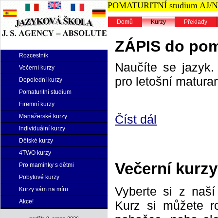
POMATURITNÍ studium AJ/NJ n
Domů
Kurzy
Překlady
ZÁPIS do poma
Rozcestník
Naučíte se jazyk. 
Večerní kurzy
pro letošní maturan
Dopolední kurzy
Pomaturitní studium
Firemní kurzy
Číst dál
Manažerské kurzy
Individuální kurzy
Dětské kurzy
4TWO kurzy
Večerní kurzy 
Pro maminky s dětmi
Pobytové kurzy
Vyberte si z naš
Kurzy vám na míru
Akce!
Kurz si můžete r