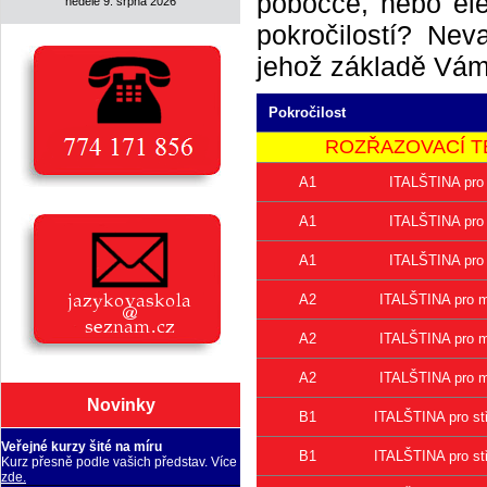
pobočce, nebo elek
neděle 9. srpna 2026
pokročilostí? Neva
jehož základě Vám 
Pokročilost
ROZŘAZOVACÍ TEST 
A1
ITALŠTINA pro 
A1
ITALŠTINA pro 
A1
ITALŠTINA pro 
A2
ITALŠTINA pro mí
A2
ITALŠTINA pro mí
A2
ITALŠTINA pro mí
Novinky
B1
ITALŠTINA pro stř
Veřejné kurzy šité na míru
B1
ITALŠTINA pro stř
Kurz přesně podle vašich představ. Více
zde.