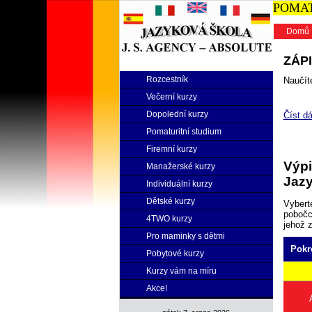
POMATU
Domů
ZÁPI
Rozcestník
Naučíte
Večerní kurzy
Dopolední kurzy
Číst dá
Pomaturitní studium
Firemní kurzy
Výpi
Manažerské kurzy
Jazy
Individuální kurzy
Dětské kurzy
Vybert
pobočce
4TWO kurzy
jehož 
Pro maminky s dětmi
Pokr
Pobytové kurzy
Kurzy vám na míru
Akce!