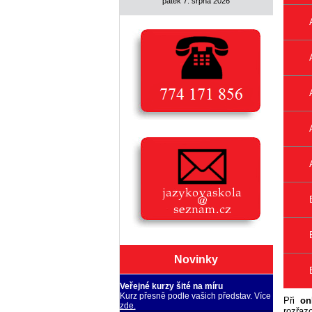
pátek 7. srpna 2026
Novinky
Veřejné kurzy šité na míru
Kurz přesně podle vašich představ. Více
Při
on
zde.
rozřaz