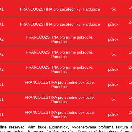
1
A1
FRANCOUZŠTINA pro začátečníky, Pardubice
rok
2
A1
FRANCOUZŠTINA pro začátečníky, Pardubice
půlrok
FRANCOUZŠTINA pro mírně pokročilé,
1
A2
půlrok
Pardubice
FRANCOUZŠTINA pro mírně pokročilé,
1
A2
rok
Pardubice
FRANCOUZŠTINA pro mírně pokročilé,
2
A2
půlrok
Pardubice
FRANCOUZŠTINA pro středně pokročilé,
1
B1
půlrok
Pardubice
FRANCOUZŠTINA pro středně pokročilé,
1
B1
rok
Pardubice
FRANCOUZŠTINA pro středně pokročilé,
2
B1
půlrok
Pardubice
line rezervaci
vám bude automaticky vygenerována proforma faktura a
ovacím testem. Je možné, že Vám na základě výsledků testu doporučíme nav