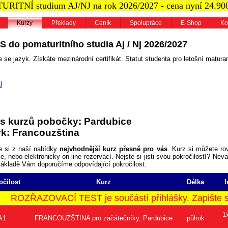
RITNÍ studium AJ/NJ na rok 2026/2027 - cena nyní 24.90
Kurzy
Překlady
Ceník
Spolupráce
E-Shop
Ko
S do pomaturitního studia Aj / Nj 2026/2027
 se jazyk. Získáte mezinárodní certifikát. Statut studenta pro letošní maturan
l
s kurzů pobočky: Pardubice
k: Francouzština
e si z naší nabídky
nejvhodnější kurz přesně pro vás
. Kurz si můžete ro
, nebo elektronicky on-line rezervací. Nejste si jisti svou pokročilostí? Neva
základě Vám doporučíme odpovídající pokročilost.
očilost
Kurz
Délka
I
ROZŘAZOVACÍ TEST je součástí přihlášky. Zapište se
1
A1
FRANCOUZŠTINA pro začátečníky, Pardubice
půlrok