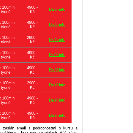
x 100min
4900,-
Další info
týdně
Kč
x 100min
4900,-
Další info
týdně
Kč
x 100min
2900,-
Další info
týdně
Kč
x 100min
4900,-
Další info
týdně
Kč
x 100min
4900,-
Další info
týdně
Kč
x 100min
2900,-
Další info
týdně
Kč
x 100min
4900,-
Další info
týdně
Kč
x 100min
4900,-
Další info
týdně
Kč
 zaslán email s podrobnostmi o kurzu a
štěvovat kurz jiné pokročilosti. Váš zápis