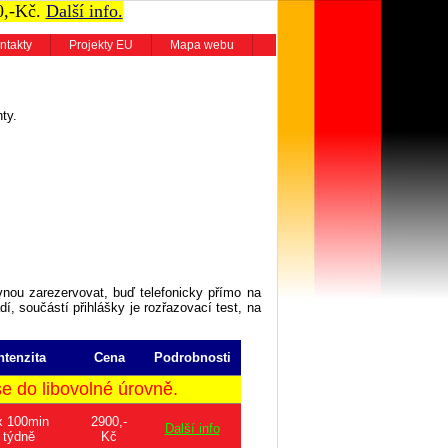
0,-Kč.
Další info.
ntakty
Projekty EU
Mapa webu
ty.
vnou zarezervovat, buď telefonicky přímo na
dí, součástí přihlášky je rozřazovací test, na
ntenzita
Cena
Podrobnosti
 do libovolné úrovně.
x 100min
2900,-
Další info
týdně
Kč