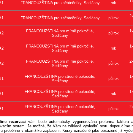
1
A1
FRANCOUZŠTINA pro začátečníky, Sedlčany
rok
2
A1
FRANCOUZŠTINA pro začátečníky, Sedlčany
půlrok
FRANCOUZŠTINA pro mírně pokročilé,
1
A2
půlrok
Sedlčany
FRANCOUZŠTINA pro mírně pokročilé,
1
A2
rok
Sedlčany
FRANCOUZŠTINA pro mírně pokročilé,
2
A2
půlrok
Sedlčany
FRANCOUZŠTINA pro středně pokročilé,
1
B1
půlrok
Sedlčany
FRANCOUZŠTINA pro středně pokročilé,
1
B1
rok
Sedlčany
FRANCOUZŠTINA pro středně pokročilé,
2
B1
půlrok
Sedlčany
line rezervaci
vám bude automaticky vygenerována proforma faktura a
ovacím testem. Je možné, že Vám na základě výsledků testu doporučíme nav
zu proběhne v okamžiku zaplacení. Kurzy označené jako obsazené již vyčer