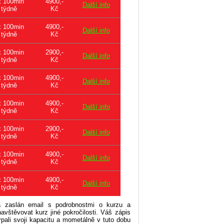
x 100min
4900,-
Další info
týdně
Kč
x 100min
4900,-
Další info
týdně
Kč
x 100min
2900,-
Další info
týdně
Kč
x 100min
4900,-
Další info
týdně
Kč
x 100min
4900,-
Další info
týdně
Kč
x 100min
2900,-
Další info
týdně
Kč
x 100min
4900,-
Další info
týdně
Kč
x 100min
4900,-
Další info
týdně
Kč
 zaslán email s podrobnostmi o kurzu a
štěvovat kurz jiné pokročilosti. Váš zápis
pali svoji kapacitu a mometálně v tuto dobu