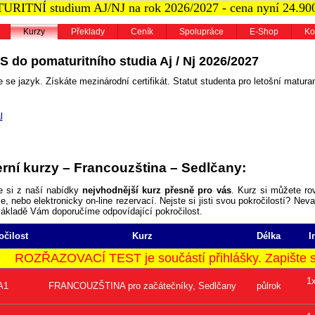
RITNÍ studium AJ/NJ na rok 2026/2027 - cena nyní 24.90
Kurzy
Překlady
Ceník
Spolupráce
E-Shop
Ko
S do pomaturitního studia Aj / Nj 2026/2027
 se jazyk. Získáte mezinárodní certifikát. Statut studenta pro letošní maturan
l
rní kurzy – Francouzština – Sedlčany:
e si z naší nabídky
nejvhodnější kurz přesně pro vás
. Kurz si můžete ro
, nebo elektronicky on-line rezervací. Nejste si jisti svou pokročilostí? Neva
základě Vám doporučíme odpovídající pokročilost.
očilost
Kurz
Délka
I
ROZŘAZOVACÍ TEST je součástí přihlášky. Zapište se
1
A1
FRANCOUZŠTINA pro začátečníky, Sedlčany
půlrok