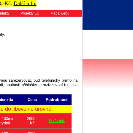
0,-Kč.
Další info.
ntakty
Projekty EU
Mapa webu
ty.
vnou zarezervovat, buď telefonicky přímo na
dí, součástí přihlášky je rozřazovací test, na
ntenzita
Cena
Podrobnosti
 do libovolné úrovně.
x 100min
2900,-
Další info
týdně
Kč