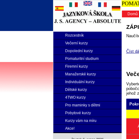
POMATU
Domů
ZÁPI
Rozcestník
Naučíte
Večerní kurzy
Dopolední kurzy
Číst dá
Pomaturitní studium
Firemní kurzy
Veče
Manažerské kurzy
Individuální kurzy
Vybert
pobočce
Dětské kurzy
jehož 
4TWO kurzy
Pokr
Pro maminky s dětmi
Pobytové kurzy
Kurzy vám na míru
Akce!