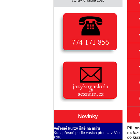
čtvrtek 6. srpna 2026
Novinky
Při
on
Veřejné kurzy šité na míru
rozřaz
Kurz přesně podle vašich představ. Více
do kur
zde.