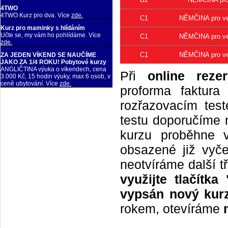
4TWO
4TWO Kurz pro dva. Více
zde.
C1
NĚMČINA pro vel
Kurz pro maminky s hlídáním
Učte se, my vám ho pohlídáme. Více
C1
NĚMČINA pro vel
zde.
C1
NĚMČINA pro vel
ZA JEDEN VÍKEND SE NAUČÍME
JAKO ZA 1/4 ROKU! Pobytové kurzy
ANGLIČTINA výuka o víkendech, cena
Při
online rezer
3.000 Kč, 15 hodin výuky, max 6 osob, v
ceně ubytování. Více
zde.
proforma faktur
rozřazovacím tes
testu doporučíme n
kurzu proběhne 
obsazené již vyče
neotvíráme další t
využijte tlačítk
vypsán nový kurz
rokem, otevíráme