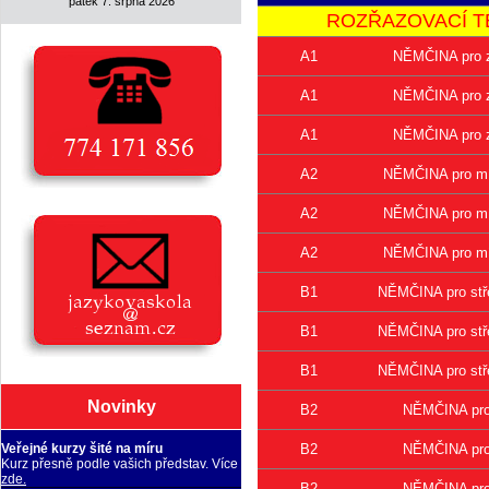
pátek 7. srpna 2026
ROZŘAZOVACÍ TEST 
A1
NĚMČINA pro z
A1
NĚMČINA pro z
A1
NĚMČINA pro z
A2
NĚMČINA pro mír
A2
NĚMČINA pro mír
A2
NĚMČINA pro mír
B1
NĚMČINA pro stře
B1
NĚMČINA pro stře
B1
NĚMČINA pro stře
Novinky
B2
NĚMČINA pro 
B2
NĚMČINA pro 
Veřejné kurzy šité na míru
Kurz přesně podle vašich představ. Více
zde.
B2
NĚMČINA pro 