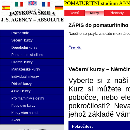
POMATURITNÍ studium AJ/NJ n
Domů
Kurzy
Překlady
ZÁPIS do pomaturitního s
Rozcestník
Naučíte se jazyk. Získáte mezinárodn
Večerní kurzy
Dopolední kurzy
Číst dál
Pomaturitní studium
Firemní kurzy
Večerní kurzy – Němči
Manažerské kurzy
Individuální kurzy
Vyberte si z naš
Dětské kurzy
Kurz si můžete r
4TWO kurzy
pobočce, nebo elek
Pro maminky s dětmi
pokročilostí? Neva
Pobytové kurzy
jehož základě Vám 
Kurzy vám na míru
Akce!
Pokročilost