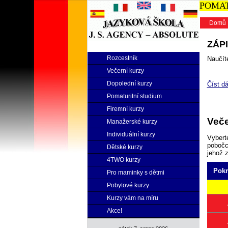
POMATU
Domů
ZÁPI
Rozcestník
Naučíte
Večerní kurzy
Dopolední kurzy
Číst dá
Pomaturitní studium
Firemní kurzy
Veče
Manažerské kurzy
Individuální kurzy
Vybert
pobočce
Dětské kurzy
jehož 
4TWO kurzy
Pokr
Pro maminky s dětmi
Pobytové kurzy
Kurzy vám na míru
Akce!