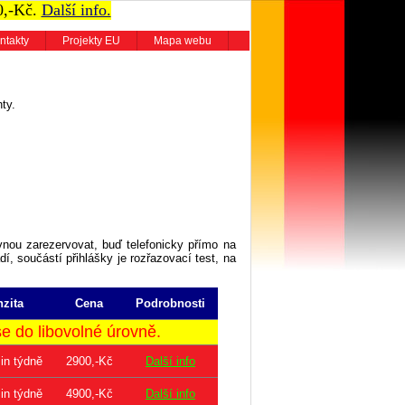
0,-Kč.
Další info.
ntakty
Projekty EU
Mapa webu
ty.
vnou zarezervovat, buď telefonicky přímo na
dí, součástí přihlášky je rozřazovací test, na
nzita
Cena
Podrobnosti
 do libovolné úrovně.
in týdně
2900,-Kč
Další info
in týdně
4900,-Kč
Další info