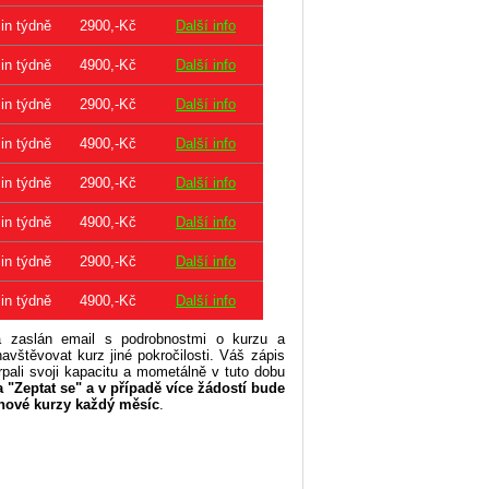
in týdně
2900,-Kč
Další info
in týdně
4900,-Kč
Další info
in týdně
2900,-Kč
Další info
in týdně
4900,-Kč
Další info
in týdně
2900,-Kč
Další info
in týdně
4900,-Kč
Další info
in týdně
2900,-Kč
Další info
in týdně
4900,-Kč
Další info
 zaslán email s podrobnostmi o kurzu a
štěvovat kurz jiné pokročilosti. Váš zápis
pali svoji kapacitu a mometálně v tuto dobu
 "Zeptat se" a v případě více žádostí bude
nové kurzy každý měsíc
.