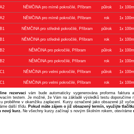
A2
NĚMČINA pro mírně pokročilé, Příbram
půlrok
1x 100m
A2
NĚMČINA pro mírně pokročilé, Příbram
rok
1x 100m
B1
NĚMČINA pro středně pokročilé, Příbram
půlrok
1x 100m
B1
NĚMČINA pro středně pokročilé, Příbram
rok
1x 100m
B2
NĚMČINA pro pokročilé, Příbram
půlrok
1x 100m
B2
NĚMČINA pro pokročilé, Příbram
rok
1x 100m
C1
NĚMČINA pro velmi pokročilé, Příbram
půlrok
1x 100m
C1
NĚMČINA pro velmi pokročilé, Příbram
rok
1x 100m
line rezervaci
vám bude automaticky vygenerována proforma faktura a
ovacím testem. Je možné, že Vám na základě výsledků testu doporučíme nav
zu proběhne v okamžiku zaplacení. Kurzy označené jako obsazené již vyčer
áme další třídu.
Pokud máte zájem o již obsazený termín, využijte tlačítka
 nový kurz.
Ne všechny kurzy začínají s novým školním rokem, otevíráme