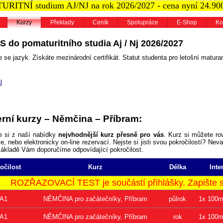
RITNÍ studium AJ/NJ na rok 2026/2027 - cena nyní 24.90
Kurzy
Překlady
Ceník
Spolupráce
E-Shop
Ko
S do pomaturitního studia Aj / Nj 2026/2027
 se jazyk. Získáte mezinárodní certifikát. Statut studenta pro letošní maturan
l
rní kurzy – Němčina – Příbram:
e si z naší nabídky
nejvhodnější kurz přesně pro vás
. Kurz si můžete ro
, nebo elektronicky on-line rezervací. Nejste si jisti svou pokročilostí? Neva
základě Vám doporučíme odpovídající pokročilost.
očilost
Kurz
Délka
Inte
ROZŘAZOVACÍ TEST je součástí přihlášky. Zapište se
A1
NĚMČINA pro začátečníky, Příbram
půlrok
1x 100m
A1
NĚMČINA pro začátečníky, Příbram
rok
1x 100m