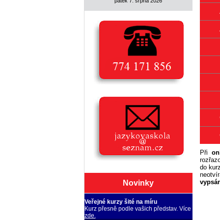
pátek 7. srpna 2026
Při
on
rozřaz
do kur
neotvír
vypsán
Novinky
Veřejné kurzy šité na míru
Kurz přesně podle vašich představ. Více
zde.