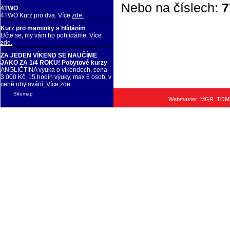
Nebo na číslech:
7
4TWO
4TWO Kurz pro dva. Více
zde.
Kurz pro maminky s hlídáním
Učte se, my vám ho pohlídáme. Více
zde.
ZA JEDEN VÍKEND SE NAUČÍME
JAKO ZA 1/4 ROKU! Pobytové kurzy
ANGLIČTINA výuka o víkendech, cena
3.000 Kč, 15 hodin výuky, max 6 osob, v
ceně ubytování. Více
zde.
Sitemap
Webmaster: MGR. TO