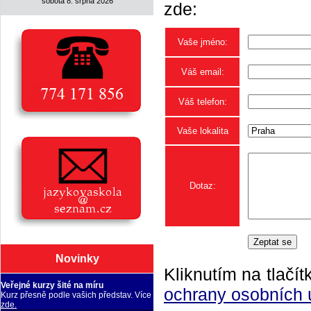
sobota 8. srpna 2026
zde:
Vaše jméno:
Váš email:
Váš telefon:
Vaše lokalita
Dotaz:
Novinky
Kliknutím na tlačít
Veřejné kurzy šité na míru
ochrany osobních 
Kurz přesně podle vašich představ. Více
zde.