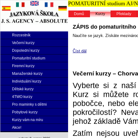
POMATURITNÍ studium AJ/NJ n
Domů
Kurzy
Překlady
ZÁPIS do pomaturitního s
Rozcestník
Naučíte se jazyk. Získáte mezinárodn
Večerní kurzy
Dopolední kurzy
Číst dál
Pomaturitní studium
Firemní kurzy
Večerní kurzy – Chorv
Manažerské kurzy
Individuální kurzy
Vyberte si z naš
Dětské kurzy
Kurz si můžete r
4TWO kurzy
pobočce, nebo elek
Pro maminky s dětmi
pokročilostí? Neva
Pobytové kurzy
jehož základě Vám 
Kurzy vám na míru
Akce!
Zatím nejsou uveř